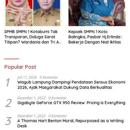
SPMB SMPN 1 Kotabumi Tak
Kepsek SMPN 1 Koto
Transparan, Diduga Sarat
Balingka, Pasbar Hj.Erlinda :
Titipan? Wardania dan Tri Aji
Bekerja Dengan Niat Ikhlas
Susanto Harus Bertanggung
Jawab
Popular Post
1
Juli 11, 2026
0 Komentar
Wagub Lampung Dampingi Pendataan Sensus Ekonomi
2026, Ajak Masyarakat Dukung Data Berkualitas
2
Desember 1, 2022
0 Komentar
Gigabyte GeForce GTX 950 Review: Pricing Is Everything
3
Desember 1, 2022
0 Komentar
A Thomas Hart Benton Mural, Repurposed as a Writing
Desk