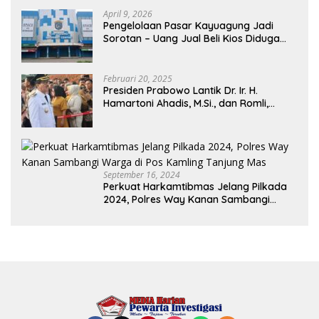
April 9, 2026
Pengelolaan Pasar Kayuagung Jadi
Sorotan – Uang Jual Beli Kios Diduga
Masuk Kantong Pribadi Oknum Dishub
dan Perdagangan
Februari 20, 2025
Presiden Prabowo Lantik Dr. Ir. H.
Hamartoni Ahadis, M.Si., dan Romli,
S.Kom., M.M. Sebagai Bupati Dan Wakil
Bupati Lampung Utara Terpilih Periode
2025-2030 Di Istana Negara
September 16, 2024
Perkuat Harkamtibmas Jelang Pilkada
2024, Polres Way Kanan Sambangi
Warga di Pos Kamling Tanjung Mas