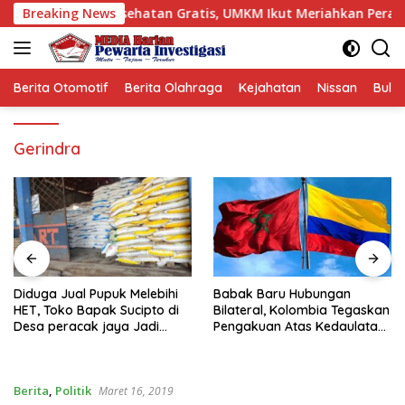
Langsung
dan Cek Kesehatan Gratis, UMKM Ikut Meriahkan Perayaan
Breaking News
ke
konten
Berita Otomotif
Berita Olahraga
Kejahatan
Nissan
Bulut
Gerindra
Diduga Jual Pupuk Melebihi
Babak Baru Hubungan
HET, Toko Bapak Sucipto di
Bilateral, Kolombia Tegaskan
Desa peracak jaya Jadi
Pengakuan Atas Kedaulatan
Sorotan
Maroko di Wilayah Sahara
Berita
,
Politik
Maret 16, 2019