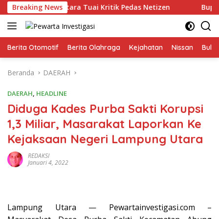
Langsung
kim Lampung Utara Tuai Kritik Pedas Netizen
Breaking News
Bupati Egi
ke
konten
Berita Otomotif
Berita Olahraga
Kejahatan
Nissan
Bulut
Beranda
DAERAH
DAERAH
,
HEADLINE
Diduga Kades Purba Sakti Korupsi
1,3 Miliar, Masarakat Laporkan Ke
Kejaksaan Negeri Lampung Utara
REDAKSI
Januari 4, 2022
Lampung Utara — Pewartainvestigasi.com –