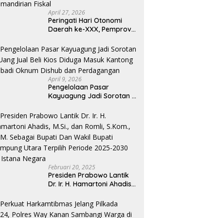
April 27, 2026
Peringati Hari Otonomi
Daerah ke-XXX, Pemprov
Lampung Dorong
Digitalisasi dan
Kemandirian Fiskal
April 9, 2026
Pengelolaan Pasar
Kayuagung Jadi Sorotan –
Uang Jual Beli Kios Diduga
Masuk Kantong Pribadi
Oknum Dishub dan
Perdagangan
Februari 20, 2025
Presiden Prabowo Lantik
Dr. Ir. H. Hamartoni Ahadis,
M.Si., dan Romli, S.Kom.,
M.M. Sebagai Bupati Dan
Wakil Bupati Lampung