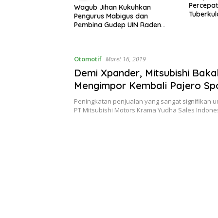
rkim Lampura Viral
Percepa
Wagub Jihan Kukuhkan
saran
Tuberkul
Pengurus Mabigus dan
 Netizen
Pembina Gudep UIN Raden
Intan, Dorong Pramuka
Perkuat Karakter Generasi
Muda
Otomotif
Maret 16, 2019
Demi Xpander, Mitsubishi Baka
Mengimpor Kembali Pajero Sp
Peningkatan penjualan yang sangat signifikan u
PT Mitsubishi Motors Krama Yudha Sales Indon