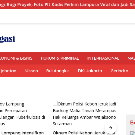
royek, Foto Plt Kadis Perkim Lampura Viral dan Jadi Sasaran P
KONOMI & BISNIS
HUKUM & KRIMINAL
INTERNASIONAL
NA
ejahatan
Nissan
Bulutangkis
DKI Jakarta
Gerindra
B
 Lampung Intensifkan
Oknum Polisi Kebon Jeruk Jadi