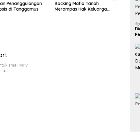
tan Penanggulangan
Backing Mafia Tanah
Perba
osis di Tanggamus
Merampas Hak Keluarga
Sege
Ambar Witjaksono Sutarman
Lamp
Mobil
Ag
dan 
Di
Pe
Pe
l
ort
ntuk small MPV
esia…