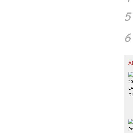
5
6
A