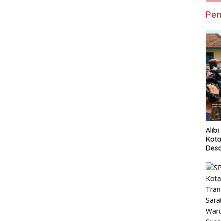
Pen
Alib
Kota
Desa
Pani