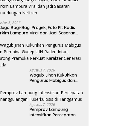
Tuai Kritik Pedas Netizen
L
ikan Jalan RA Basyid
ra Dimulai, Pemkab
ung Selatan Pastikan
itas Warga Lebih Aman
ustus 8, 2026
Nyaman
duga Bagi-Bagi Proyek, Foto Plt Kadis
rkim Lampura Viral dan Jadi Sasaran
rundungan Netizen
Agustus 7, 2026
Wagub Jihan Kukuhkan
Pengurus Mabigus dan
Pembina Gudep UIN Raden
Intan, Dorong Pramuka
Perkuat Karakter Generasi
Muda
Agustus 7, 2026
Pemprov Lampung
Intensifkan Percepatan
Penanggulangan
Tuberkulosis di
Tanggamus