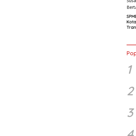
SPM
Kot
Tran
Sara
Ward
Susa
Ber
Pop
1
2
3
4