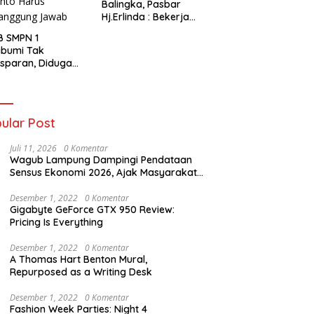
Balingka, Pasbar
Hj.Erlinda : Bekerja
Dengan Niat Ikhlas
B SMPN 1
abumi Tak
sparan, Diduga
t Titipan?
ania dan Tri Aji
nto Harus
tanggung Jawab
ular Post
Juli 11, 2026
0 Komentar
Wagub Lampung Dampingi Pendataan
Sensus Ekonomi 2026, Ajak Masyarakat
Dukung Data Berkualitas
Desember 1, 2022
0 Komentar
Gigabyte GeForce GTX 950 Review:
Pricing Is Everything
Desember 1, 2022
0 Komentar
A Thomas Hart Benton Mural,
Repurposed as a Writing Desk
Desember 1, 2022
0 Komentar
Fashion Week Parties: Night 4