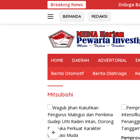
Langsung
Breaking News
Diduga Bagi-Bagi P
ke
konten
BERANDA
REDAKSI
HOME
DAERAH
ADVERTORIAL
E
Berita Otomotif
Berita Olahraga
K
Mitsubishi
-Bagi Proyek, Foto
Pemprov