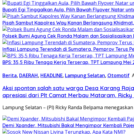
Bupati Egi Tinggalkan Aula, Pilih Bawah Flyover Natar unt
Pisah Sambut Kapolres Way Kanan Berlangsung Khidmat,
Polsek Bumi Agung Cek Ronda Malam dan Sosialisasikan
Inflasi Lampung Terendah di Sumatera, Pemprov Terus Pe
BPS: 35,5 Ribu Tenaga Kerja Terserap, TPT Lampung Mei 
Berita
,
DAERAH
,
HEADLINE
,
Lampung Selatan
,
Otomotif
Aksi spontan salah satu warga Desa Karang Raj
apresiasi dari Plt Camat Merbau Mataram, Rick
Lampung Selatan – (Pl) Ricky Randa Belpama menegaskan
Demi Xpander, Mitsubishi Bakal Mengimpor Kembali Paje