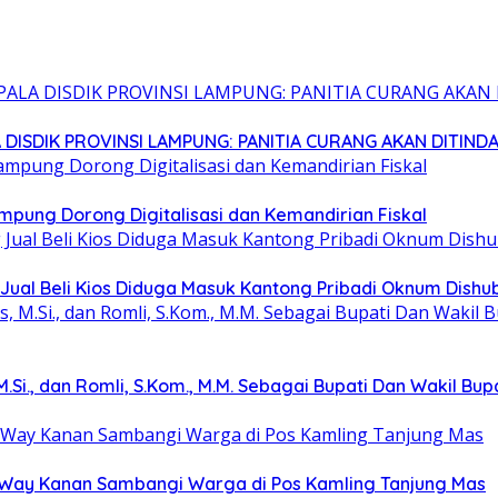
 DISDIK PROVINSI LAMPUNG: PANITIA CURANG AKAN DITIND
mpung Dorong Digitalisasi dan Kemandirian Fiskal
Jual Beli Kios Diduga Masuk Kantong Pribadi Oknum Dish
 M.Si., dan Romli, S.Kom., M.M. Sebagai Bupati Dan Wakil Bu
s Way Kanan Sambangi Warga di Pos Kamling Tanjung Mas