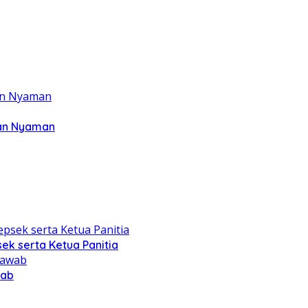
dan Nyaman
ek serta Ketua Panitia
wab