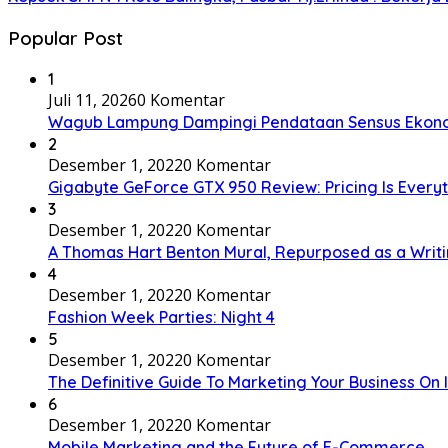
Popular Post
1
Juli 11, 2026
0 Komentar
Wagub Lampung Dampingi Pendataan Sensus Ekonom
2
Desember 1, 2022
0 Komentar
Gigabyte GeForce GTX 950 Review: Pricing Is Every
3
Desember 1, 2022
0 Komentar
A Thomas Hart Benton Mural, Repurposed as a Writ
4
Desember 1, 2022
0 Komentar
Fashion Week Parties: Night 4
5
Desember 1, 2022
0 Komentar
The Definitive Guide To Marketing Your Business On
6
Desember 1, 2022
0 Komentar
Mobile Marketing and the Future of E-Commerce