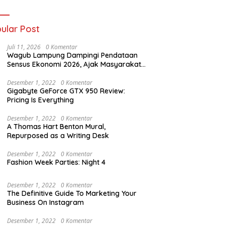
ania dan Tri Aji
nto Harus
tanggung Jawab
ular Post
Juli 11, 2026
0 Komentar
Wagub Lampung Dampingi Pendataan
Sensus Ekonomi 2026, Ajak Masyarakat
Dukung Data Berkualitas
Desember 1, 2022
0 Komentar
Gigabyte GeForce GTX 950 Review:
Pricing Is Everything
Desember 1, 2022
0 Komentar
A Thomas Hart Benton Mural,
Repurposed as a Writing Desk
Desember 1, 2022
0 Komentar
Fashion Week Parties: Night 4
Desember 1, 2022
0 Komentar
The Definitive Guide To Marketing Your
Business On Instagram
Desember 1, 2022
0 Komentar