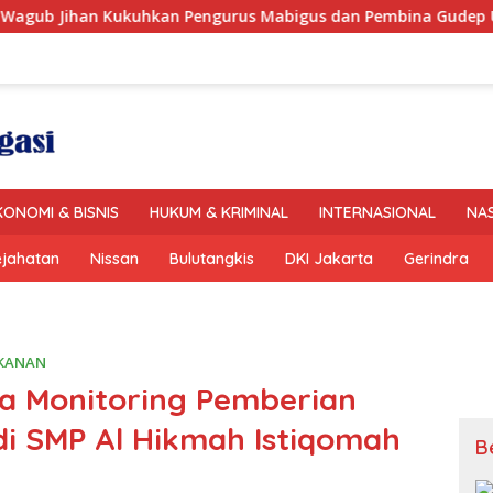
 Kukuhkan Pengurus Mabigus dan Pembina Gudep UIN Raden In
KONOMI & BISNIS
HUKUM & KRIMINAL
INTERNASIONAL
NA
ejahatan
Nissan
Bulutangkis
DKI Jakarta
Gerindra
KANAN
a Monitoring Pemberian
di SMP Al Hikmah Istiqomah
B