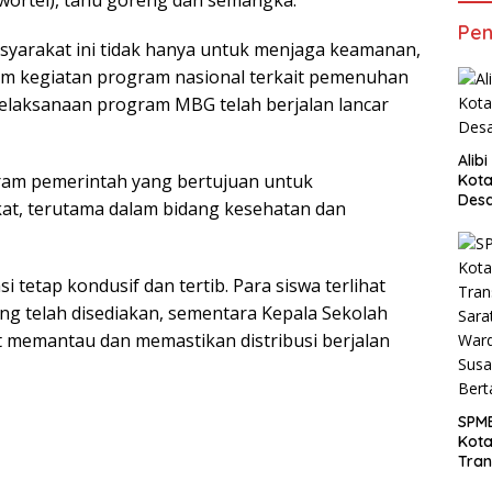
 wortel), tahu goreng dan semangka.
Pen
asyarakat ini tidak hanya untuk menjaga keamanan,
am kegiatan program nasional terkait pemenuhan
pelaksanaan program MBG telah berjalan lancar
Alib
ram pemerintah yang bertujuan untuk
Kota
Desa
at, terutama dalam bidang kesehatan dan
Pani
 tetap kondusif dan tertib. Para siswa terlihat
ng telah disediakan, sementara Kepala Sekolah
t memantau dan memastikan distribusi berjalan
SPM
Kot
Tran
Sara