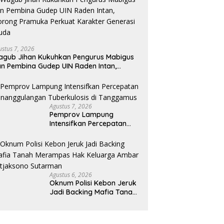
ustus 7, 2026
gub Jihan Kukuhkan Pengurus Mabigus
n Pembina Gudep UIN Raden Intan,
rong Pramuka Perkuat Karakter
nerasi Muda
Agustus 7, 2026
Pemprov Lampung
Intensifkan Percepatan
Penanggulangan
Tuberkulosis di
Tanggamus
Agustus 6, 2026
Oknum Polisi Kebon Jeruk
Jadi Backing Mafia Tanah
Merampas Hak Keluarga
Ambar Witjaksono
Sutarman