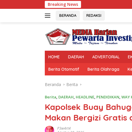
Langsung
Breaking News
Wagub Jihan
ke
konten
BERANDA
REDAKSI
HOME
DAERAH
ADVERTORIAL
E
Berita Otomotif
Berita Olahraga
K
Beranda
Berita
Berita
,
DAERAH
,
HEADLINE
,
PENDIDIKAN
,
WAY 
Kapolsek Buay Bahug
Makan Bergizi Gratis 
P3w4rt4