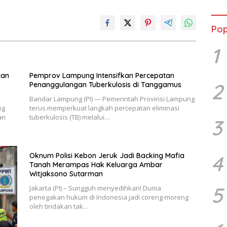
Ward
Susa
Ber
Pop
1
dan
Pemprov Lampung Intensifkan Percepatan
2
Penanggulangan Tuberkulosis di Tanggamus
Bandar Lampung (PI) — Pemerintah Provinsi Lampung
ng
terus memperkuat langkah percepatan eliminasi
an
tuberkulosis (TB) melalui…
3
Oknum Polisi Kebon Jeruk Jadi Backing Mafia
4
Tanah Merampas Hak Keluarga Ambar
Witjaksono Sutarman
5
Jakarta (PI) – Sungguh menyedihkan! Dunia
penegakan hukum di Indonesia jadi coreng-moreng
oleh tindakan tak…