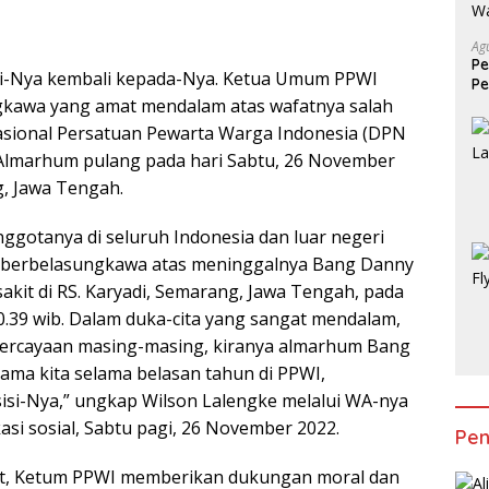
Ag
Pe
Dari-Nya kembali kepada-Nya. Ketua Umum PPWI
Pe
kawa yang amat mendalam atas wafatnya salah
Mo
asional Persatuan Pewarta Warga Indonesia (DPN
 Almarhum pulang pada hari Sabtu, 26 November
g, Jawa Tengah.
gotanya di seluruh Indonesia dan luar negeri
n berbelasungkawa atas meninggalnya Bang Danny
sakit di RS. Karyadi, Semarang, Jawa Tengah, pada
0.39 wib. Dalam duka-cita yang sangat mendalam,
percayaan masing-masing, kiranya almarhum Bang
sama kita selama belasan tahun di PPWI,
 sisi-Nya,” ungkap Wilson Lalengke melalui WA-nya
asi sosial, Sabtu pagi, 26 November 2022.
Pen
but, Ketum PPWI memberikan dukungan moral dan