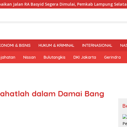
n RA Basyid Segera Dimulai, Pemkab Lampung Selatan Pastika
KONOMI & BISNIS
HUKUM & KRIMINAL
INTERNASIONAL
NA
ejahatan
Nissan
Bulutangkis
DKI Jakarta
Gerindra
rahatlah dalam Damai Bang
B