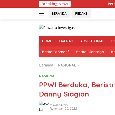
Langsung
Breaking News
Perbaikan Jala
ke
konten
BERANDA
REDAKSI
HOME
DAERAH
ADVERTORIAL
E
Berita Otomotif
Berita Olahraga
K
Beranda
NASIONAL
NASIONAL
PPWI Berduka, Berist
Danny Siagian
REDAKSIONAL
November 26, 2022