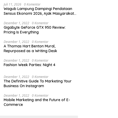
Juli 11, 2026
0 Komentar
Wagub Lampung Dampingi Pendataan
Sensus Ekonomi 2026, Ajak Masyarakat
Dukung Data Berkualitas
Desember 1, 2022
0 Komentar
Gigabyte GeForce GTX 950 Review:
Pricing Is Everything
Desember 1, 2022
0 Komentar
A Thomas Hart Benton Mural,
Repurposed as a Writing Desk
Desember 1, 2022
0 Komentar
Fashion Week Parties: Night 4
Desember 1, 2022
0 Komentar
The Definitive Guide To Marketing Your
Business On Instagram
Desember 1, 2022
0 Komentar
Mobile Marketing and the Future of E-
Commerce