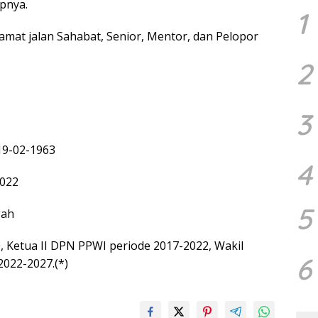
pnya.
1
amat jalan Sahabat, Senior, Mentor, dan Pelopor
2
3
 19-02-1963
4
2022
5
gah
0, Ketua II DPN PPWI periode 2017-2022, Wakil
6
2022-2027.(*)