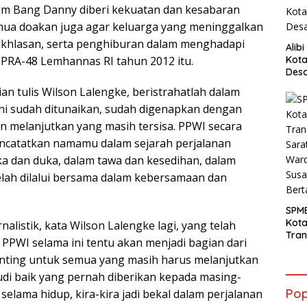
um Bang Danny diberi kekuatan dan kesabaran
emua doakan juga agar keluarga yang meninggalkan
eikhlasan, serta penghiburan dalam menghadapi
Alib
 PPRA-48 Lemhannas RI tahun 2012 itu.
Kota
Desa
Pani
n tulis Wilson Lalengke, beristrahatlah dalam
 ini sudah ditunaikan, sudah digenapkan dengan
an melanjutkan yang masih tersisa. PPWI secara
catatkan namamu dalam sejarah perjalanan
uka dan duka, dalam tawa dan kesedihan, dalam
lah dilalui bersama dalam kebersamaan dan
SPM
Kot
alistik, kata Wilson Lalengke lagi, yang telah
Tran
PPWI selama ini tentu akan menjadi bagian dari
Sara
nting untuk semua yang masih harus melanjutkan
Ward
Susa
 budi baik yang pernah diberikan kepada masing-
Ber
Pop
elama hidup, kira-kira jadi bekal dalam perjalanan