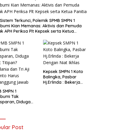
i Sistem Terkunci, Polemik SPMB SMPN 1
bumi Kian Memanas: Aktivis dan Pemuda
k APH Periksa Plt Kepsek serta Ketua
tia
Kepsek SMPN 1 Koto
Balingka, Pasbar
Hj.Erlinda : Bekerja
Dengan Niat Ikhlas
B SMPN 1
abumi Tak
sparan, Diduga
t Titipan?
ania dan Tri Aji
nto Harus
tanggung Jawab
ular Post