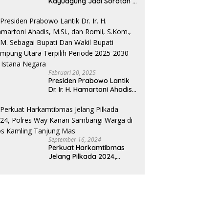
Kayuagung Jadi Sorotan –
Uang Jual Beli Kios Diduga
Masuk Kantong Pribadi
Oknum Dishub dan
Perdagangan
Februari 20, 2025
Presiden Prabowo Lantik
Dr. Ir. H. Hamartoni Ahadis,
M.Si., dan Romli, S.Kom.,
M.M. Sebagai Bupati Dan
Wakil Bupati Lampung
Utara Terpilih Periode
2025-2030 Di Istana
September 16, 2024
Negara
Perkuat Harkamtibmas
Jelang Pilkada 2024,
Polres Way Kanan
Sambangi Warga di Pos
Kamling Tanjung Mas