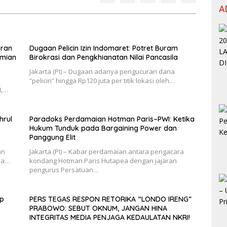
A
uran
Dugaan Pelicin Izin Indomaret: Potret Buram
omian
Birokrasi dan Pengkhianatan Nilai Pancasila
Jakarta (PI) – Dugaan adanya pengucuran dana
“pelicin” hingga Rp120 juta per titik lokasi oleh…
8,…
hrul
Paradoks Perdamaian Hotman Paris–PWI: Ketika
Hukum Tunduk pada Bargaining Power dan
Panggung Elit
an
Jakarta (PI) – Kabar perdamaian antara pengacara
dua…
kondang Hotman Paris Hutapea dengan jajaran
pengurus Persatuan…
ap
PERS TEGAS RESPON RETORIKA “LONDO IRENG”
PRABOWO: SEBUT OKNUM, JANGAN HINA
INTEGRITAS MEDIA PENJAGA KEDAULATAN NKRI!