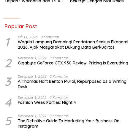
Titipan? Wardania dan Tri Aji
Bekerja Dengan Niat Ikhlas
Susanto Harus Bertanggung
Jawab
Popular Post
1
Juli 11, 2026
0 Komentar
Wagub Lampung Dampingi Pendataan Sensus Ekonomi
2026, Ajak Masyarakat Dukung Data Berkualitas
2
Desember 1, 2022
0 Komentar
Gigabyte GeForce GTX 950 Review: Pricing Is Everything
3
Desember 1, 2022
0 Komentar
A Thomas Hart Benton Mural, Repurposed as a Writing
Desk
4
Desember 1, 2022
0 Komentar
Fashion Week Parties: Night 4
5
Desember 1, 2022
0 Komentar
The Definitive Guide To Marketing Your Business On
Instagram