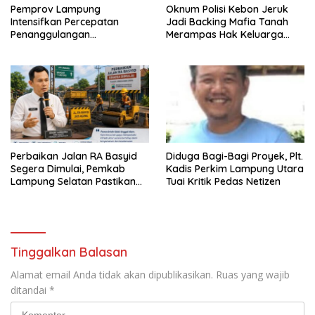
Pemprov Lampung
Oknum Polisi Kebon Jeruk
Intensifkan Percepatan
Jadi Backing Mafia Tanah
Penanggulangan
Merampas Hak Keluarga
Tuberkulosis di Tanggamus
Ambar Witjaksono Sutarman
Perbaikan Jalan RA Basyid
Diduga Bagi-Bagi Proyek, Plt.
Segera Dimulai, Pemkab
Kadis Perkim Lampung Utara
Lampung Selatan Pastikan
Tuai Kritik Pedas Netizen
Mobilitas Warga Lebih Aman
dan Nyaman
Tinggalkan Balasan
Alamat email Anda tidak akan dipublikasikan.
Ruas yang wajib
ditandai
*