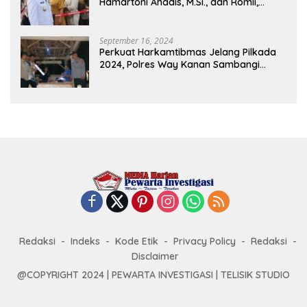
Hamartoni Ahadis, M.Si., dan Romli,
S.Kom., M.M. Sebagai Bupati Dan Wakil
Bupati Lampung Utara Terpilih Periode
2025-2030 Di Istana Negara
September 16, 2024
Perkuat Harkamtibmas Jelang Pilkada
2024, Polres Way Kanan Sambangi
Warga di Pos Kamling Tanjung Mas
Redaksi
Indeks
Kode Etik
Privacy Policy
Redaksi
Disclaimer
@COPYRIGHT 2024 | PEWARTA INVESTIGASI | TELISIK STUDIO