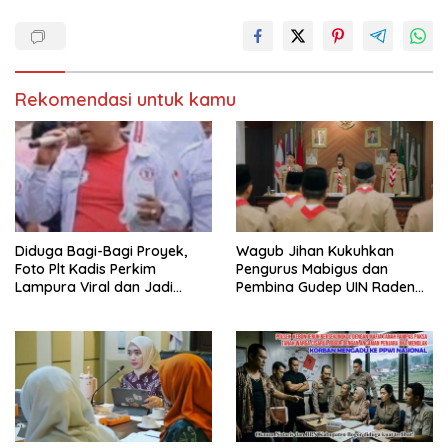
Rekomendasi untuk kamu
Diduga Bagi-Bagi Proyek,
Wagub Jihan Kukuhkan
Foto Plt Kadis Perkim
Pengurus Mabigus dan
Lampura Viral dan Jadi
Pembina Gudep UIN Raden
Sasaran Perundungan
Intan, Dorong Pramuka
Netizen
Perkuat Karakter Generasi
Muda