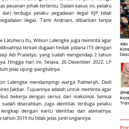
 pesanan pihak tertentu. Dalam kasus ini, pelaku
dari terduga pelaku pegadaian ilegal KJP tidak
egadaian ilegal, Tanti Andriani, dibiarkan tanpa
 Latuheru itu, Wilson Lalengke juga meminta agar
Alib
 dibuatnya terkait dugaan tindak pidana ITE dengan
Kota
sep Adi Prasetyo, yang sudah mengendap 2 tahun
Desa
Pani
a. Hingga hari ini, Selasa, 20 Desember 2022, LP
lum jelas ujung-pangkalnya.
lson Lalengke mendampingi warga Palmerah, Dedi
lres Jakbar. Tujuannya adalah untuk meminta agar
SPM
but bekerja dengan serius dan maksimal. Semua
Kot
Tran
sudah diserahkan. Juga identitas terduga pelaku
Sara
lengkap dengan kartu identitas dan alamatnya.
Ward
 tahun 2019 itu tidak jelas juntrungannya.
Susa
Ber
Pop