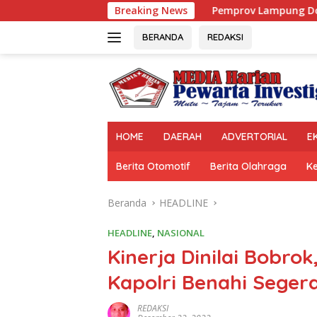
Langsung
Pemprov Lampung Dorong Karang Taruna Jadi
Breaking News
ke
konten
BERANDA
REDAKSI
HOME
DAERAH
ADVERTORIAL
E
Berita Otomotif
Berita Olahraga
K
Beranda
HEADLINE
HEADLINE
,
NASIONAL
Kinerja Dinilai Bobro
Kapolri Benahi Seger
REDAKSI