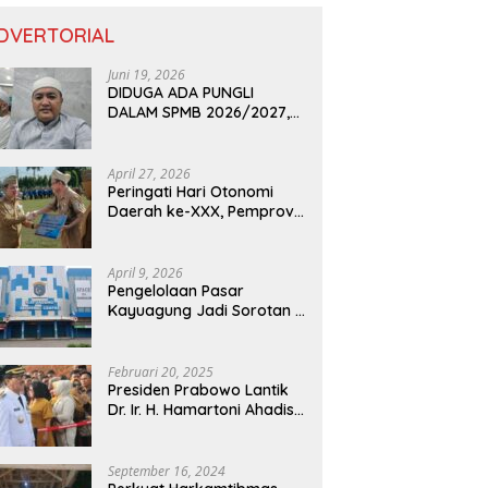
DVERTORIAL
Juni 19, 2026
DIDUGA ADA PUNGLI
DALAM SPMB 2026/2027,
KEPALA DISDIK PROVINSI
LAMPUNG: PANITIA CURANG
AKAN DITINDAK TEGAS
April 27, 2026
Peringati Hari Otonomi
Daerah ke-XXX, Pemprov
Lampung Dorong
Digitalisasi dan
Kemandirian Fiskal
April 9, 2026
Pengelolaan Pasar
Kayuagung Jadi Sorotan –
Uang Jual Beli Kios Diduga
Masuk Kantong Pribadi
Oknum Dishub dan
Februari 20, 2025
Perdagangan
Presiden Prabowo Lantik
Dr. Ir. H. Hamartoni Ahadis,
M.Si., dan Romli, S.Kom.,
M.M. Sebagai Bupati Dan
Wakil Bupati Lampung
September 16, 2024
Utara Terpilih Periode