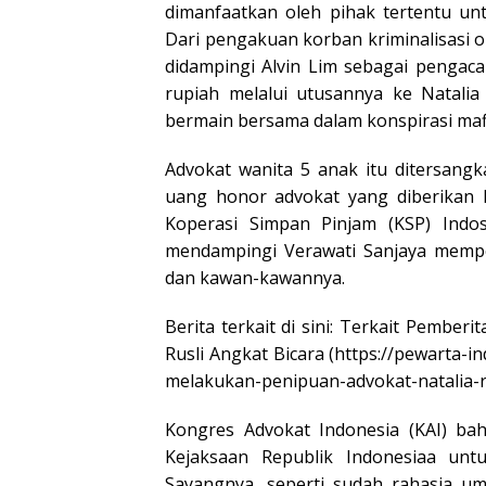
dimanfaatkan oleh pihak tertentu un
Dari pengakuan korban kriminalisasi o
didampingi Alvin Lim sebagai pengaca
rupiah melalui utusannya ke Natalia 
bermain bersama dalam konspirasi mafi
Advokat wanita 5 anak itu ditersang
uang honor advokat yang diberikan k
Koperasi Simpan Pinjam (KSP) Indo
mendampingi Verawati Sanjaya mempe
dan kawan-kawannya.
Berita terkait di sini: Terkait Pembe
Rusli Angkat Bicara (https://pewarta-
melakukan-penipuan-advokat-natalia-ru
Kongres Advokat Indonesia (KAI) ba
Kejaksaan Republik Indonesiaa untu
Sayangnya, seperti sudah rahasia um