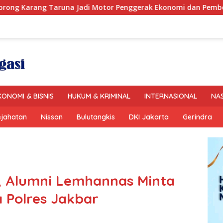
 Motor Penggerak Ekonomi dan Pemberdayaan Desa
Se
KONOMI & BISNIS
HUKUM & KRIMINAL
INTERNASIONAL
NA
ejahatan
Nissan
Bulutangkis
DKI Jakarta
Gerindra
k, Alumni Lemhannas Minta
a Polres Jakbar