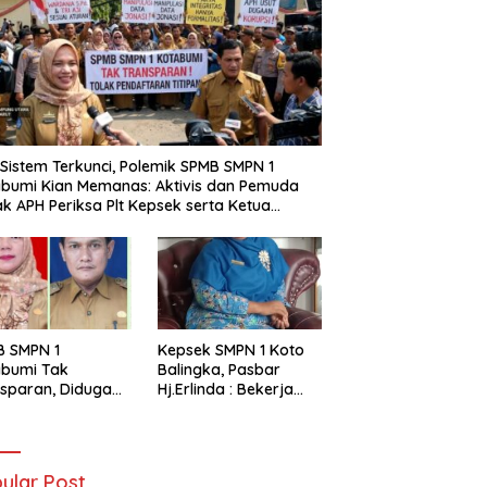
i Sistem Terkunci, Polemik SPMB SMPN 1
bumi Kian Memanas: Aktivis dan Pemuda
k APH Periksa Plt Kepsek serta Ketua
tia
B SMPN 1
Kepsek SMPN 1 Koto
abumi Tak
Balingka, Pasbar
sparan, Diduga
Hj.Erlinda : Bekerja
t Titipan?
Dengan Niat Ikhlas
ania dan Tri Aji
nto Harus
tanggung Jawab
ular Post