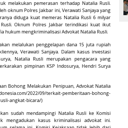
tuk melakukan pemerasan terhadap Natalia Rusli.
leh oknum Polres Jakbar ini, Verawati Sanjaya yang
ranya diduga kuat memeras Natalia Rusli 6 milyar
Rusli. Oknum Polres Jakbar terindikasi kuat ikut
a hukum mengkriminalisasi Advokat Natalia Rusli.
kakan melalukan penggelapan dana 15 juta rupiah
liennya, Verawati Sanjaya. Dalam kasus investasi
surya, Natalia Rusli merupakan pengacara yang
rkarakan pimpinan KSP Indosurya, Hendri Surya
ritaan Bohong Melakukan Penipuan, Advokat Natalia
indonesia.com/2022/09/terkait-pemberitaan-bohong-
sli-angkat-bicara/)
hkan sudah mendampingi Natalia Rusli ke Komisi
k mengadukan kasus kriminalisasi advokat ini.
um selama ini, Komisi Kejaksaan tidak lebih dari