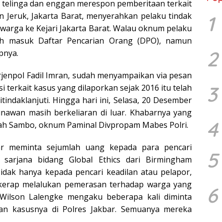
up telinga dan enggan merespon pemberitaan terkait
 Jeruk, Jakarta Barat, menyerahkan pelaku tindak
1
arga ke Kejari Jakarta Barat. Walau oknum pelaku
h masuk Daftar Pencarian Orang (DPO), namun
2
pnya.
Irjenpol Fadil Imran, sudah menyampaikan via pesan
3
terkait kasus yang dilaporkan sejak 2016 itu telah
tindaklanjuti. Hingga hari ini, Selasa, 20 Desember
Gunawan masih berkeliaran di luar. Khabarnya yang
4
uah Sambo, oknum Paminal Divpropam Mabes Polri.
ar meminta sejumlah uang kepada para pencari
5
a sarjana bidang Global Ethics dari Birmingham
Tidak hanya kepada pencari keadilan atau pelapor,
a kerap melalukan pemerasan terhadap warga yang
6
Wilson Lalengke mengaku beberapa kali diminta
n kasusnya di Polres Jakbar. Semuanya mereka