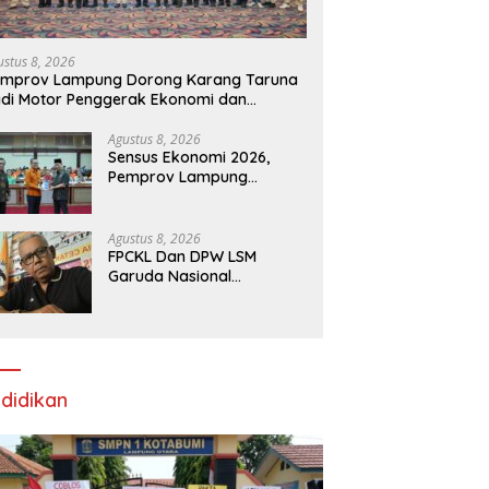
ustus 8, 2026
emprov Lampung Dorong Karang Taruna
di Motor Penggerak Ekonomi dan
emberdayaan Desa
Agustus 8, 2026
Sensus Ekonomi 2026,
Pemprov Lampung
Tekankan Pentingnya Data
Akurat untuk Kebijakan
Tepat Sasaran
Agustus 8, 2026
FPCKL Dan DPW LSM
Garuda Nasional
Prop.Sumbar Minta Balai
Wilayah Sungai Sumatera
V Padang Perbaiki
didikan