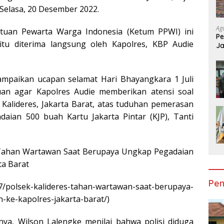
Selasa, 20 Desember 2022.
Ag
tuan Pewarta Warga Indonesia (Ketum PPWI) ini
P
itu diterima langsung oleh Kapolres, KBP Audie
Ja
P
mpaikan ucapan selamat Hari Bhayangkara 1 Juli
uan agar Kapolres Audie memberikan atensi soal
Kalideres, Jakarta Barat, atas tuduhan pemerasan
daian 500 buah Kartu Jakarta Pintar (KJP), Tanti
res Tahan Wartawan Saat Berupaya Ungkap Pegadaian
ta Barat
Pen
07/polsek-kalideres-tahan-wartawan-saat-berupaya-
-ke-kapolres-jakarta-barat/)
knya, Wilson Lalengke menilai bahwa polisi diduga