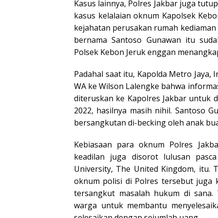
Kasus lainnya, Polres Jakbar juga tut
kasus kelalaian oknum Kapolsek Kebon
kejahatan perusakan rumah kediaman w
bernama Santoso Gunawan itu suda
Polsek Kebon Jeruk enggan menangka
Padahal saat itu, Kapolda Metro Jaya, 
WA ke Wilson Lalengke bahwa informasi 
diteruskan ke Kapolres Jakbar untuk di
2022, hasilnya masih nihil. Santoso 
bersangkutan di-becking oleh anak b
Kebiasaan para oknum Polres Jakb
keadilan juga disorot lulusan pasc
University, The United Kingdom, itu. 
oknum polisi di Polres tersebut jug
tersangkut masalah hukum di sana. 
warga untuk membantu menyelesaika
selesaikan dengan sejumlah uang.