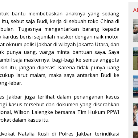
A
 untuk bantu membebaskan anaknya yang sedang
itu, sebut saja Budi, kerja di sebuah toko China di
bulan. Tugasnya mengantarkan barang kepada
 kardus berisi sejumlah masker dengan naik motor
gat oknum polisi Jakbar di wilayah Jakarta Utara, dan
idak punya uang, warga minta bantuan saya. Saya
‘ambil saja maskernya, bagi-bagi ke semua anggota
kin itu, jangan diperas’. Karena tidak punya uang
cukup larut malam, maka saya antarkan Budi ke
ang-lebar.
s Jakbar juga terlihat dalam penanganan kasus
nologi kasus tersebut dan dokumen yang diserahkan
asional, Wilson Lalengke bersama Tim Hukum PPWI
vokat dalam kasus itu.
vokat Natalia Rusli di Polres Jakbar terindikasi