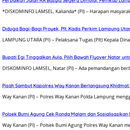
Perbaikan Jalan RA Basyid Segera Dimulai, Pemkab Lam
*DISKOMINFO LAMSEL, Kalianda* (Pl) – Harapan masyaraka
Diduga Bagi-Bagi Proyek, Plt. Kadis Perkim Lampung Utara
LAMPUNG UTARA (PI) – Pelaksana Tugas (Plt) Kepala Di
Bupati Egi Tinggalkan Aula, Pilih Bawah Flyover Natar unt
DISKOMINFO LAMSEL, Natar (Pl) – Ada pemandangan berbe
Pisah Sambut Kapolres Way Kanan Berlangsung Khidmat,
Way Kanan (Pl) – Polres Way Kanan Polda Lampung mengg
Polsek Bumi Agung Cek Ronda Malam dan Sosialisasikan
Way Kanan (Pl) – Polsek Bumi Agung Polres Way Kanan 