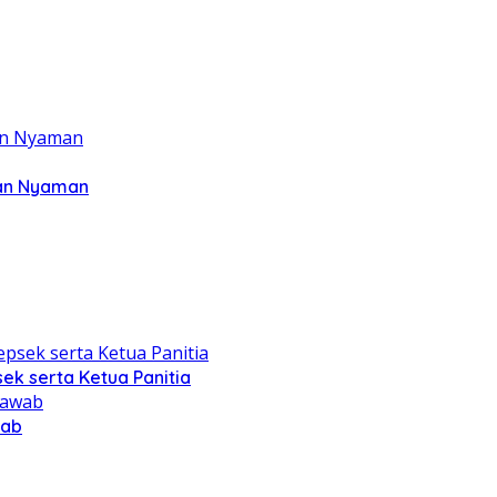
dan Nyaman
ek serta Ketua Panitia
wab