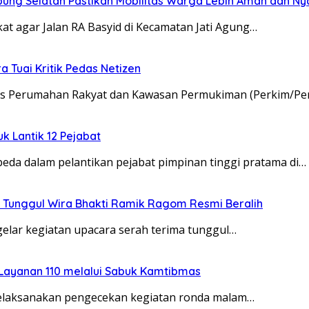
pung Selatan Pastikan Mobilitas Warga Lebih Aman dan N
t agar Jalan RA Basyid di Kecamatan Jati Agung…
 Tuai Kritik Pedas Netizen
nas Perumahan Rakyat dan Kawasan Permukiman (Perkim/Pe
uk Lantik 12 Pejabat
da dalam pelantikan pejabat pimpinan tinggi pratama di…
 Tunggul Wira Bhakti Ramik Ragom Resmi Beralih
elar kegiatan upacara serah terima tunggul…
 Layanan 110 melalui Sabuk Kamtibmas
melaksanakan pengecekan kegiatan ronda malam…