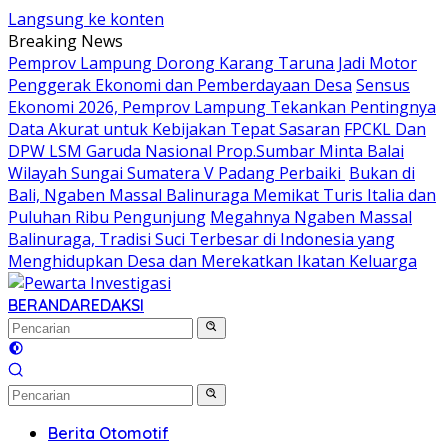
Langsung ke konten
Breaking News
Pemprov Lampung Dorong Karang Taruna Jadi Motor
Penggerak Ekonomi dan Pemberdayaan Desa
Sensus
Ekonomi 2026, Pemprov Lampung Tekankan Pentingnya
Data Akurat untuk Kebijakan Tepat Sasaran
FPCKL Dan
DPW LSM Garuda Nasional Prop.Sumbar Minta Balai
Wilayah Sungai Sumatera V Padang Perbaiki
Bukan di
Bali, Ngaben Massal Balinuraga Memikat Turis Italia dan
Puluhan Ribu Pengunjung
Megahnya Ngaben Massal
Balinuraga, Tradisi Suci Terbesar di Indonesia yang
Menghidupkan Desa dan Merekatkan Ikatan Keluarga
BERANDA
REDAKSI
Berita Otomotif