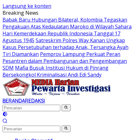
Langsung ke konten
Breaking News
Babak Baru Hubungan Bilateral, Kolombia Tegaskan
Pengakuan Atas Kedaulatan Maroko di Wilayah Sahara
Hari Kemerdekaan Republik Indonesia Tanggal 17
Agustus 1945
Satreskrim Polres Way Kanan Ungkap
Kasus Persetubuhan terhadap Anak, Tersangka Ayah
Tiri Diamankan
Pemprov Lampung Perkuat Peran
Pesantren dalam Pembangunan dan Pengembangan
SDM
Mafia Busuk Institusi Hukum di Pinrang
Bersekongkol Kriminalisasi Andi Edi Sandy
BERANDA
REDAKSI