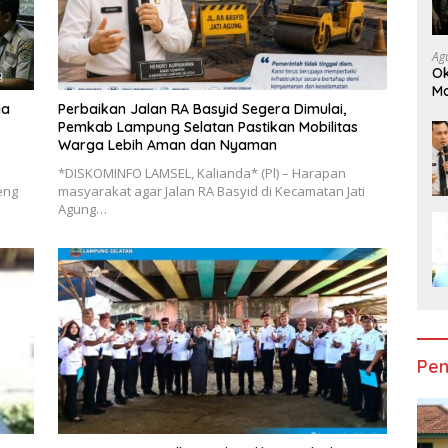
Ag
Ok
Ma
Am
ia
Perbaikan Jalan RA Basyid Segera Dimulai,
Pemkab Lampung Selatan Pastikan Mobilitas
Warga Lebih Aman dan Nyaman
*DISKOMINFO LAMSEL, Kalianda* (Pl) – Harapan
eng
masyarakat agar Jalan RA Basyid di Kecamatan Jati
Agung…
Pen