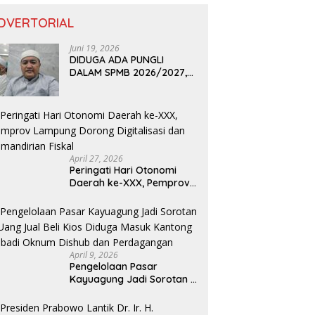
DVERTORIAL
Juni 19, 2026
DIDUGA ADA PUNGLI
DALAM SPMB 2026/2027,
KEPALA DISDIK PROVINSI
LAMPUNG: PANITIA CURANG
AKAN DITINDAK TEGAS
April 27, 2026
Peringati Hari Otonomi
Daerah ke-XXX, Pemprov
Lampung Dorong
Digitalisasi dan
Kemandirian Fiskal
April 9, 2026
Pengelolaan Pasar
Kayuagung Jadi Sorotan –
Uang Jual Beli Kios Diduga
Masuk Kantong Pribadi