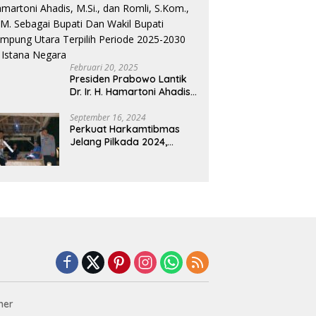
Oknum Dishub dan
Perdagangan
Februari 20, 2025
Presiden Prabowo Lantik
Dr. Ir. H. Hamartoni Ahadis,
M.Si., dan Romli, S.Kom.,
M.M. Sebagai Bupati Dan
September 16, 2024
Perkuat Harkamtibmas
Wakil Bupati Lampung
Jelang Pilkada 2024,
Utara Terpilih Periode
Polres Way Kanan
2025-2030 Di Istana
Sambangi Warga di Pos
Negara
Kamling Tanjung Mas
mer