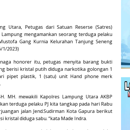
g Utara, Petugas dari Satuan Reserse (Satres)
a Lampung mengamankan seorang terduga pelaku
 Mustofa Gang Kurnia Kelurahan Tanjung Seneng
6/1/2023)
naga honorer itu, petugas menyita barang bukti
ing berisi kristal putih diduga narkotika golongan 1
ari pipet plastik, 1 (satu) unit Hand phone merk
.
SH. MH. mewakili Kapolres Lampung Utara AKBP
kan terduga pelaku PJ kita tangkap pada hari Rabu
rjuangan jalan Jend.Sudirman Kota Gapura berikut
i kristal diduga sabu. “kata Made Indra.