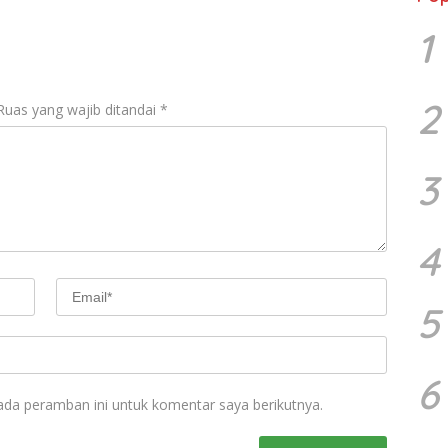
1
2
Ruas yang wajib ditandai
*
3
4
5
6
ada peramban ini untuk komentar saya berikutnya.