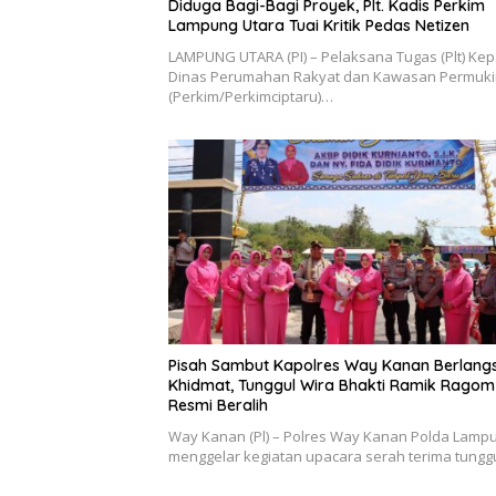
Diduga Bagi-Bagi Proyek, Plt. Kadis Perkim
Lampung Utara Tuai Kritik Pedas Netizen
LAMPUNG UTARA (PI) – Pelaksana Tugas (Plt) Kep
Dinas Perumahan Rakyat dan Kawasan Permuk
(Perkim/Perkimciptaru)…
Pisah Sambut Kapolres Way Kanan Berlang
Khidmat, Tunggul Wira Bhakti Ramik Ragom
Resmi Beralih
Way Kanan (Pl) – Polres Way Kanan Polda Lamp
menggelar kegiatan upacara serah terima tungg