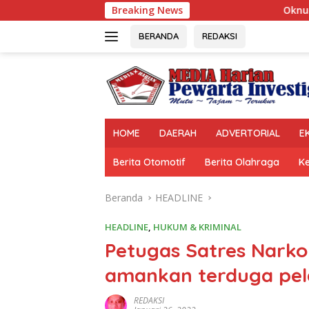
Langsung
Breaking News
Oknum Polisi Kebon Jer
ke
konten
BERANDA
REDAKSI
HOME
DAERAH
ADVERTORIAL
E
Berita Otomotif
Berita Olahraga
K
Beranda
HEADLINE
HEADLINE
,
HUKUM & KRIMINAL
Petugas Satres Nark
amankan terduga pel
REDAKSI