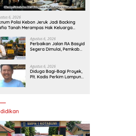
ustus 6, 2026
num Polisi Kebon Jeruk Jadi Backing
fia Tanah Merampas Hak Keluarga
bar Witjaksono Sutarman
Agustus 6, 2026
Perbaikan Jalan RA Basyid
Segera Dimulai, Pemkab
Lampung Selatan Pastikan
Mobilitas Warga Lebih
Aman dan Nyaman
Agustus 6, 2026
Diduga Bagi-Bagi Proyek,
Plt. Kadis Perkim Lampung
Utara Tuai Kritik Pedas
Netizen
didikan