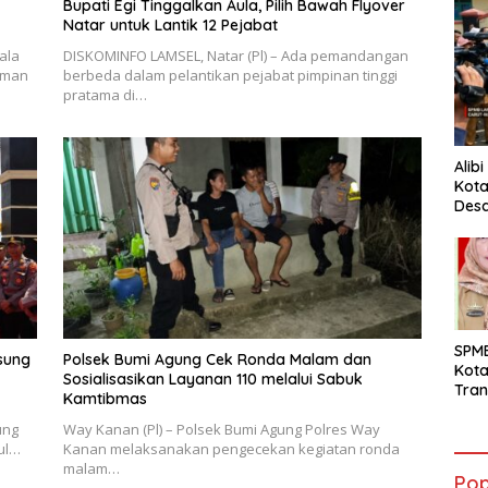
Bupati Egi Tinggalkan Aula, Pilih Bawah Flyover
Natar untuk Lantik 12 Pejabat
ala
DISKOMINFO LAMSEL, Natar (Pl) – Ada pemandangan
iman
berbeda dalam pelantikan pejabat pimpinan tinggi
pratama di…
Alib
Kota
Desa
Pani
SPM
sung
Polsek Bumi Agung Cek Ronda Malam dan
Kot
Sosialisasikan Layanan 110 melalui Sabuk
Tran
Kamtibmas
Sara
Ward
ung
Way Kanan (Pl) – Polsek Bumi Agung Polres Way
Susa
ul…
Kanan melaksanakan pengecekan kegiatan ronda
Ber
malam…
Pop