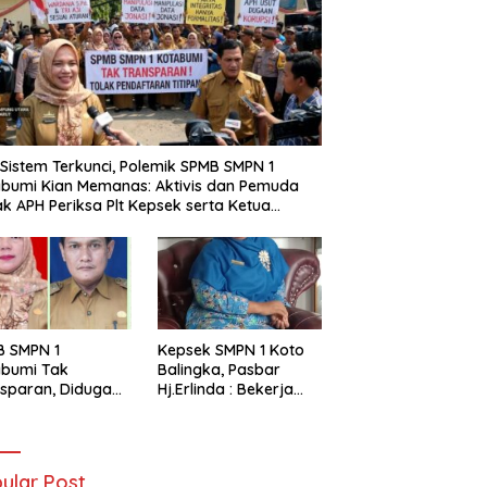
i Sistem Terkunci, Polemik SPMB SMPN 1
bumi Kian Memanas: Aktivis dan Pemuda
k APH Periksa Plt Kepsek serta Ketua
tia
B SMPN 1
Kepsek SMPN 1 Koto
abumi Tak
Balingka, Pasbar
sparan, Diduga
Hj.Erlinda : Bekerja
t Titipan?
Dengan Niat Ikhlas
ania dan Tri Aji
nto Harus
tanggung Jawab
ular Post