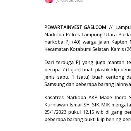
Januari 26, 2023
PEWARTAINVESTIGASI.COM
// Lampun
Narkoba Polres Lampung Utara Pold
narkoba PJ (40) warga jalan Kapten
Kecamatan Kotabumi Selatan. Kamis (2
Dari terduga PJ yang juga mantan te
berupa 7 (tujuh) buah plastik klip ben
jenis sabu, 1 (satu) buah centong d
Samsung dan beberapa barang lainnya
Kasatres Narkoba AKP Made Indra 
Kurniawan Ismail SH. SIK. MIK mengata
25/1/2023 pukul 12.15 wib di gang pe
beberapa barang bukti klip bening beris