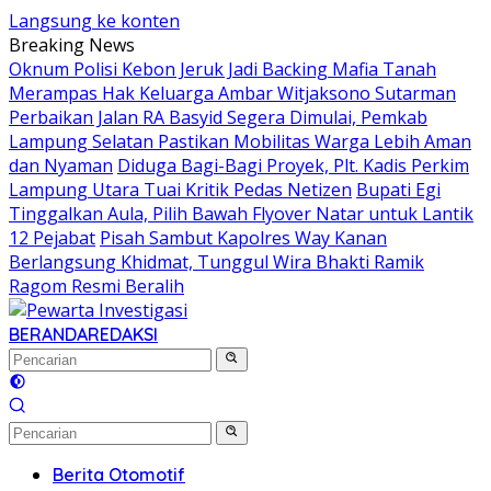
Langsung ke konten
Breaking News
Oknum Polisi Kebon Jeruk Jadi Backing Mafia Tanah
Merampas Hak Keluarga Ambar Witjaksono Sutarman
Perbaikan Jalan RA Basyid Segera Dimulai, Pemkab
Lampung Selatan Pastikan Mobilitas Warga Lebih Aman
dan Nyaman
Diduga Bagi-Bagi Proyek, Plt. Kadis Perkim
Lampung Utara Tuai Kritik Pedas Netizen
Bupati Egi
Tinggalkan Aula, Pilih Bawah Flyover Natar untuk Lantik
12 Pejabat
Pisah Sambut Kapolres Way Kanan
Berlangsung Khidmat, Tunggul Wira Bhakti Ramik
Ragom Resmi Beralih
BERANDA
REDAKSI
Berita Otomotif