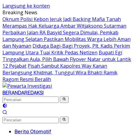
Langsung ke konten
Breaking News
Oknum Polisi Kebon Jeruk Jadi Backing Mafia Tanah
Merampas Hak Keluarga Ambar Witjaksono Sutarman
Perbaikan Jalan RA Basyid Segera Dimulai, Pemkab
Lampung Selatan Pastikan Mobilitas Warga Lebih Aman
dan Nyaman
Diduga Bagi-Bagi Proyek, Plt. Kadis Perkim
Lampung Utara Tuai Kritik Pedas Netizen
Bupati Egi
Tinggalkan Aula, Pilih Bawah Flyover Natar untuk Lantik
12 Pejabat
Pisah Sambut Kapolres Way Kanan
Berlangsung Khidmat, Tunggul Wira Bhakti Ramik
Ragom Resmi Beralih
BERANDA
REDAKSI
Berita Otomotif