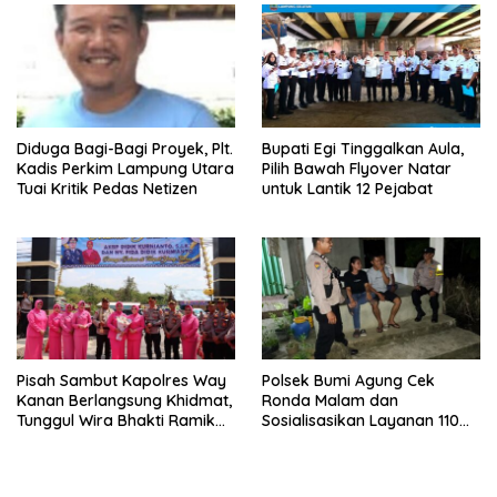
Diduga Bagi-Bagi Proyek, Plt.
Bupati Egi Tinggalkan Aula,
Kadis Perkim Lampung Utara
Pilih Bawah Flyover Natar
Tuai Kritik Pedas Netizen
untuk Lantik 12 Pejabat
Pisah Sambut Kapolres Way
Polsek Bumi Agung Cek
Kanan Berlangsung Khidmat,
Ronda Malam dan
Tunggul Wira Bhakti Ramik
Sosialisasikan Layanan 110
Ragom Resmi Beralih
melalui Sabuk Kamtibmas