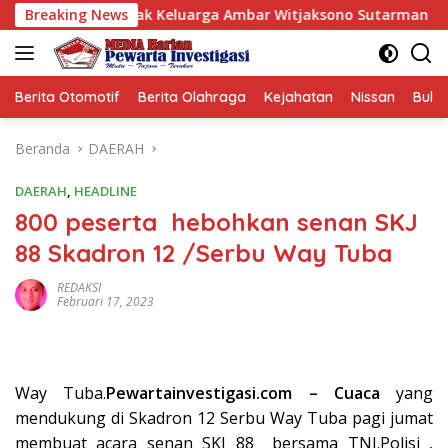
Langsung
mpas Hak Keluarga Ambar Witjaksono Sutarman
Breaking News
Perbaik
ke
konten
Berita Otomotif
Berita Olahraga
Kejahatan
Nissan
Bulut
Beranda
DAERAH
DAERAH
,
HEADLINE
800 peserta hebohkan senan SKJ
88 Skadron 12 /Serbu Way Tuba
REDAKSI
Februari 17, 2023
Way Tuba.
Pewartainvestigasi.com – Cuaca
yang
mendukung di Skadron 12 Serbu Way Tuba pagi jumat
membuat acara senan SKJ 88 bersama TNI.Polisi ,