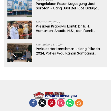
Pengelolaan Pasar Kayuagung Jadi
Sorotan – Uang Jual Beli Kios Diduga
Masuk Kantong Pribadi Oknum Dishub
dan Perdagangan
Februari 20, 2025
Presiden Prabowo Lantik Dr. Ir. H.
Hamartoni Ahadis, M.Si., dan Romli,
S.Kom., M.M. Sebagai Bupati Dan Wakil
Bupati Lampung Utara Terpilih Periode
2025-2030 Di Istana Negara
September 16, 2024
Perkuat Harkamtibmas Jelang Pilkada
2024, Polres Way Kanan Sambangi
Warga di Pos Kamling Tanjung Mas