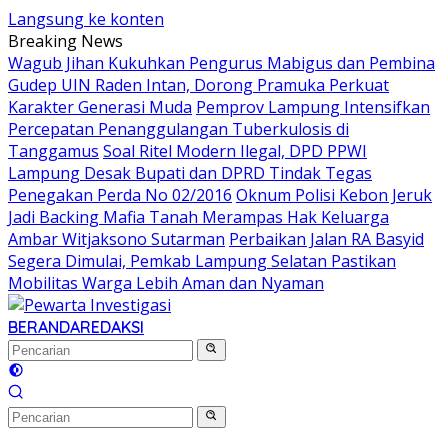
Langsung ke konten
Breaking News
Wagub Jihan Kukuhkan Pengurus Mabigus dan Pembina
Gudep UIN Raden Intan, Dorong Pramuka Perkuat
Karakter Generasi Muda
Pemprov Lampung Intensifkan
Percepatan Penanggulangan Tuberkulosis di
Tanggamus
Soal Ritel Modern Ilegal, DPD PPWI
Lampung Desak Bupati dan DPRD Tindak Tegas
Penegakan Perda No 02/2016
Oknum Polisi Kebon Jeruk
Jadi Backing Mafia Tanah Merampas Hak Keluarga
Ambar Witjaksono Sutarman
Perbaikan Jalan RA Basyid
Segera Dimulai, Pemkab Lampung Selatan Pastikan
Mobilitas Warga Lebih Aman dan Nyaman
BERANDA
REDAKSI