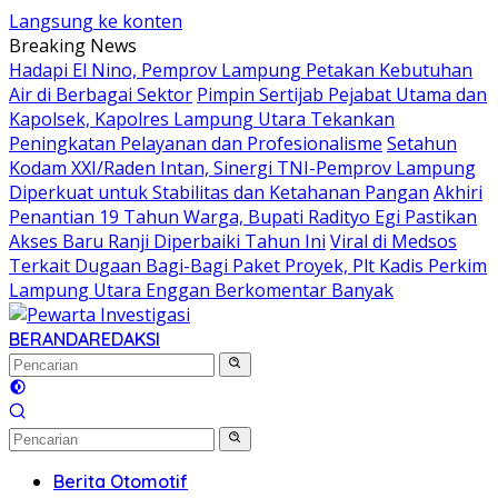
Langsung ke konten
Breaking News
Hadapi El Nino, Pemprov Lampung Petakan Kebutuhan
Air di Berbagai Sektor
Pimpin Sertijab Pejabat Utama dan
Kapolsek, Kapolres Lampung Utara Tekankan
Peningkatan Pelayanan dan Profesionalisme
Setahun
Kodam XXI/Raden Intan, Sinergi TNI-Pemprov Lampung
Diperkuat untuk Stabilitas dan Ketahanan Pangan
Akhiri
Penantian 19 Tahun Warga, Bupati Radityo Egi Pastikan
Akses Baru Ranji Diperbaiki Tahun Ini
Viral di Medsos
Terkait Dugaan Bagi-Bagi Paket Proyek, Plt Kadis Perkim
Lampung Utara Enggan Berkomentar Banyak
BERANDA
REDAKSI
Berita Otomotif