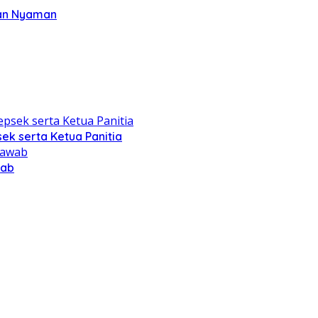
dan Nyaman
ek serta Ketua Panitia
wab