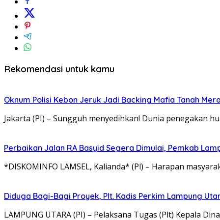
Rekomendasi untuk kamu
Oknum Polisi Kebon Jeruk Jadi Backing Mafia Tanah Me
Jakarta (PI) – Sungguh menyedihkan! Dunia penegakan hu
Perbaikan Jalan RA Basyid Segera Dimulai, Pemkab Lam
*DISKOMINFO LAMSEL, Kalianda* (Pl) – Harapan masyaraka
Diduga Bagi-Bagi Proyek, Plt. Kadis Perkim Lampung Utara
LAMPUNG UTARA (PI) – Pelaksana Tugas (Plt) Kepala Di