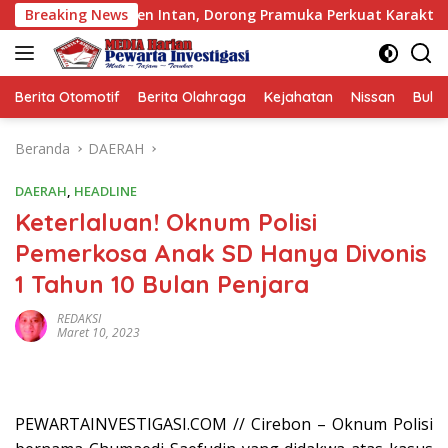
Langsung
den Intan, Dorong Pramuka Perkuat Karakter Generasi Muda
Breaking News
ke
konten
Berita Otomotif
Berita Olahraga
Kejahatan
Nissan
Bulut
Beranda
DAERAH
DAERAH
,
HEADLINE
Keterlaluan! Oknum Polisi
Pemerkosa Anak SD Hanya Divonis
1 Tahun 10 Bulan Penjara
REDAKSI
Maret 10, 2023
PEWARTAINVESTIGASI.COM // Cirebon – Oknum Polisi