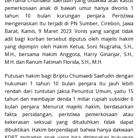
bernama Chumaedi Saefudin yang didakwa atas kasus
pemerkosaan anak di bawah umur hanya divonis 1
tahun 10 bulan kurungan penjara. Peristiwa
mengenaskan itu terjadi di PN Sumber, Cirebon, Jawa
Barat, Kamis, 9 Maret 2023. Vonis yang sangat tidak
adil bagi korban tersebut diputus oleh majelis hakim
yang dipimpin oleh Hakim Ketua, Soni Nugraha, S.H.,
M.H., bersama Hakim Anggota, Harry Ginanjar, S.H.,
M.H. dan Ranum Fatimah Florida, S.H., M.H.
Putusan hakim bagi Briptu Chumaedi Saefudin dengan
hukuman 1 tahun 10 bulan penjara itu jauh lebih
rendah dari tuntutan Jaksa Penuntut Umum, yaitu 15
tahun dan membayar denda 1 miliar rupiah subsider 6
bulan penjara. Menurut majelis hakim, berdasarkan
fakta persidangan, peristiwa pemerkosaan atau
kekerasan seksual yang dituduhkan tidak dapat
dibuktikan. Hakim berpendapat bahwa hanya dakwaan
KDRT terhadap anak yang bisa ditimpakan hukuman