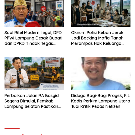
Soal Ritel Modern Ilegal, DPD
Oknum Polisi Kebon Jeruk
PPWI Lampung Desak Bupati
Jadi Backing Mafia Tanah
dan DPRD Tindak Tegas
Merampas Hak Keluarga
Penegakan Perda No
Ambar Witjaksono Sutarman
02/2016
Perbaikan Jalan RA Basyid
Diduga Bagi-Bagi Proyek, Plt.
Segera Dimulai, Pemkab
Kadis Perkim Lampung Utara
Lampung Selatan Pastikan
Tuai Kritik Pedas Netizen
Mobilitas Warga Lebih Aman
dan Nyaman