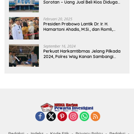
Sorotan – Uang Jual Beli Kios Diduga
Masuk Kantong Pribadi Oknum Dishub
dan Perdagangan
Februari 20, 2025
Presiden Prabowo Lantik Dr. Ir. H.
Hamartoni Ahadis, M.Si., dan Romli,
S.Kom., M.M. Sebagai Bupati Dan Wakil
Bupati Lampung Utara Terpilih Periode
2025-2030 Di Istana Negara
September 16, 2024
Perkuat Harkamtibmas Jelang Pilkada
2024, Polres Way Kanan Sambangi
Warga di Pos Kamling Tanjung Mas
Redaksi
Indeks
Kode Etik
Privacy Policy
Redaksi