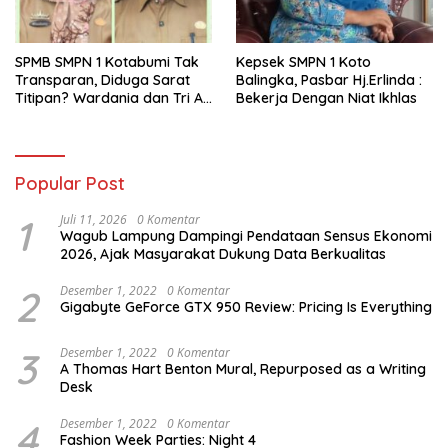
SPMB SMPN 1 Kotabumi Tak
Kepsek SMPN 1 Koto
Transparan, Diduga Sarat
Balingka, Pasbar Hj.Erlinda :
Titipan? Wardania dan Tri Aji
Bekerja Dengan Niat Ikhlas
Susanto Harus Bertanggung
Jawab
Popular Post
1
Juli 11, 2026
0 Komentar
Wagub Lampung Dampingi Pendataan Sensus Ekonomi
2026, Ajak Masyarakat Dukung Data Berkualitas
2
Desember 1, 2022
0 Komentar
Gigabyte GeForce GTX 950 Review: Pricing Is Everything
3
Desember 1, 2022
0 Komentar
A Thomas Hart Benton Mural, Repurposed as a Writing
Desk
4
Desember 1, 2022
0 Komentar
Fashion Week Parties: Night 4