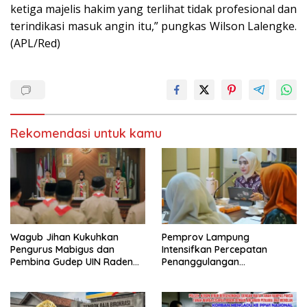
ketiga majelis hakim yang terlihat tidak profesional dan
terindikasi masuk angin itu,” pungkas Wilson Lalengke.
(APL/Red)
Rekomendasi untuk kamu
Wagub Jihan Kukuhkan
Pemprov Lampung
Pengurus Mabigus dan
Intensifkan Percepatan
Pembina Gudep UIN Raden
Penanggulangan
Intan, Dorong Pramuka
Tuberkulosis di Tanggamus
Perkuat Karakter Generasi
Muda