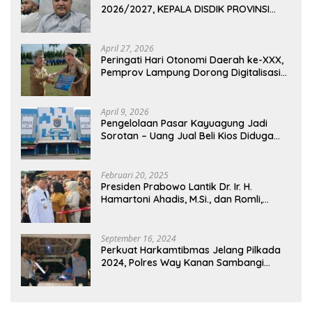
2026/2027, KEPALA DISDIK PROVINSI
LAMPUNG: PANITIA CURANG AKAN
DITINDAK TEGAS
April 27, 2026
Peringati Hari Otonomi Daerah ke-XXX,
Pemprov Lampung Dorong Digitalisasi
dan Kemandirian Fiskal
April 9, 2026
Pengelolaan Pasar Kayuagung Jadi
Sorotan – Uang Jual Beli Kios Diduga
Masuk Kantong Pribadi Oknum Dishub
dan Perdagangan
Februari 20, 2025
Presiden Prabowo Lantik Dr. Ir. H.
Hamartoni Ahadis, M.Si., dan Romli,
S.Kom., M.M. Sebagai Bupati Dan Wakil
Bupati Lampung Utara Terpilih Periode
2025-2030 Di Istana Negara
September 16, 2024
Perkuat Harkamtibmas Jelang Pilkada
2024, Polres Way Kanan Sambangi
Warga di Pos Kamling Tanjung Mas