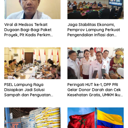
Viral di Medsos Terkait
Jaga Stabilitas Ekonomi,
Dugaan Bagi-Bagi Paket
Pemprov Lampung Perkuat
Proyek, Plt Kadis Perkim
Pengendalian Inflasi dan
Lampung Utara Enggan
Layanan Pertanahan
Berkomentar Banyak
PSEL Lampung Raya
Peringati HUT ke-1, DPP PRI
Disiapkan Jadi Solusi
Gelar Donor Darah dan Cek
Sampah dan Penguatan
Kesehatan Gratis, UMKM Ikut
Energi Daerah
Meriahkan Perayaan