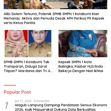
Alibi Sistem Terkunci, Polemik SPMB SMPN 1 Kotabumi Kian
Memanas: Aktivis dan Pemuda Desak APH Periksa Plt Kepsek
serta Ketua Panitia
SPMB SMPN 1 Kotabumi Tak
Kepsek SMPN 1 Koto
Transparan, Diduga Sarat
Balingka, Pasbar Hj.Erlinda :
Titipan? Wardania dan Tri Aji
Bekerja Dengan Niat Ikhlas
Susanto Harus Bertanggung
Jawab
Popular Post
1
Juli 11, 2026
0 Komentar
Wagub Lampung Dampingi Pendataan Sensus Ekonomi
2026, Ajak Masyarakat Dukung Data Berkualitas