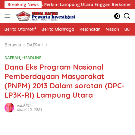
Langsung
Plt Kadis Perkim Lampung Utara Enggan Berkomentar Banyak
Breaking News
ke
konten
Berita Otomotif
Berita Olahraga
Kejahatan
Nissan
Bulut
Beranda
DAERAH
DAERAH
,
HEADLINE
Dana Eks Program Nasional
Pemberdayaan Masyarakat
(PNPM) 2013 Dalam sorotan (DPC-
LP3K-RI) Lampung Utara
REDAKSI
Maret 15, 2023