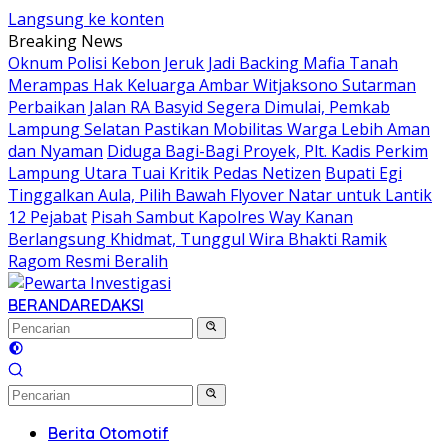
Langsung ke konten
Breaking News
Oknum Polisi Kebon Jeruk Jadi Backing Mafia Tanah
Merampas Hak Keluarga Ambar Witjaksono Sutarman
Perbaikan Jalan RA Basyid Segera Dimulai, Pemkab
Lampung Selatan Pastikan Mobilitas Warga Lebih Aman
dan Nyaman
Diduga Bagi-Bagi Proyek, Plt. Kadis Perkim
Lampung Utara Tuai Kritik Pedas Netizen
Bupati Egi
Tinggalkan Aula, Pilih Bawah Flyover Natar untuk Lantik
12 Pejabat
Pisah Sambut Kapolres Way Kanan
Berlangsung Khidmat, Tunggul Wira Bhakti Ramik
Ragom Resmi Beralih
BERANDA
REDAKSI
Berita Otomotif