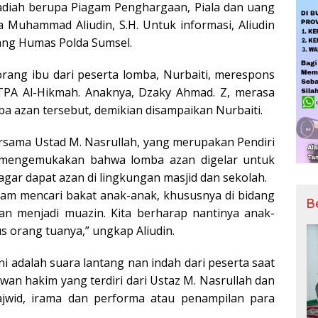
hadiah berupa Piagam Penghargaan, Piala dan uang
 Muhammad Aliudin, S.H. Untuk informasi, Aliudin
dang Humas Polda Sumsel.
rang ibu dari peserta lomba, Nurbaiti, merespons
TPA Al-Hikmah. Anaknya, Dzaky Ahmad. Z, merasa
ba azan tersebut, demikian disampaikan Nurbaiti.
bersama Ustad M. Nasrullah, yang merupakan Pendiri
 mengemukakan bahwa lomba azan digelar untuk
r dapat azan di lingkungan masjid dan sekolah.
alam mencari bakat anak-anak, khususnya di bidang
B
n menjadi muazin. Kita berharap nantinya anak-
s orang tuanya,” ungkap Aliudin.
ini adalah suara lantang nan indah dari peserta saat
an hakim yang terdiri dari Ustaz M. Nasrullah dan
 tajwid, irama dan performa atau penampilan para