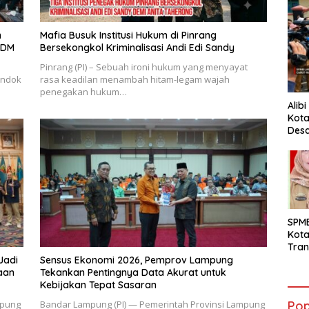
n
Mafia Busuk Institusi Hukum di Pinrang
SDM
Bersekongkol Kriminalisasi Andi Edi Sandy
Pinrang (PI) – Sebuah ironi hukum yang menyayat
ondok
rasa keadilan menambah hitam-legam wajah
penegakan hukum…
Alib
Kota
Desa
Pani
SPM
Kot
Tran
Sara
Jadi
Sensus Ekonomi 2026, Pemprov Lampung
Ward
aan
Tekankan Pentingnya Data Akurat untuk
Susa
Kebijakan Tepat Sasaran
Ber
Pop
mpung
Bandar Lampung (PI) — Pemerintah Provinsi Lampung