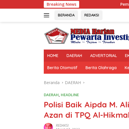
Langsung
Breaking News
Pemprov Lampung Perku
ke
konten
BERANDA
REDAKSI
HOME
DAERAH
ADVERTORIAL
E
Berita Otomotif
Berita Olahraga
K
Beranda
DAERAH
DAERAH
,
HEADLINE
Polisi Baik Aipda M. 
Azan di TPQ Al-Hikma
REDAKSI