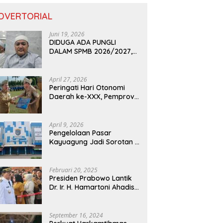
DVERTORIAL
Juni 19, 2026
DIDUGA ADA PUNGLI
DALAM SPMB 2026/2027,
KEPALA DISDIK PROVINSI
LAMPUNG: PANITIA CURANG
AKAN DITINDAK TEGAS
April 27, 2026
Peringati Hari Otonomi
Daerah ke-XXX, Pemprov
Lampung Dorong
Digitalisasi dan
Kemandirian Fiskal
April 9, 2026
Pengelolaan Pasar
Kayuagung Jadi Sorotan –
Uang Jual Beli Kios Diduga
Masuk Kantong Pribadi
Oknum Dishub dan
Februari 20, 2025
Perdagangan
Presiden Prabowo Lantik
Dr. Ir. H. Hamartoni Ahadis,
M.Si., dan Romli, S.Kom.,
M.M. Sebagai Bupati Dan
Wakil Bupati Lampung
September 16, 2024
Utara Terpilih Periode