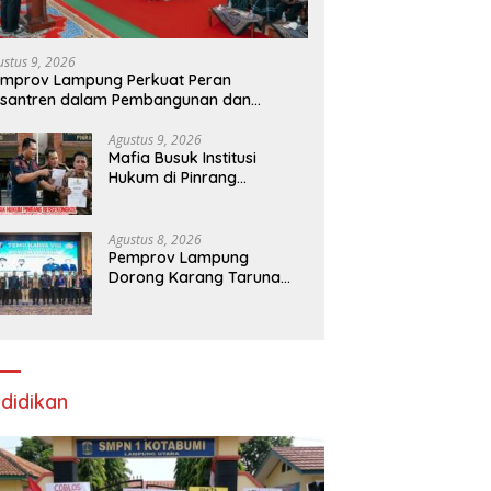
ustus 9, 2026
mprov Lampung Perkuat Peran
esantren dalam Pembangunan dan
engembangan SDM
Agustus 9, 2026
Mafia Busuk Institusi
Hukum di Pinrang
Bersekongkol Kriminalisasi
Andi Edi Sandy
Agustus 8, 2026
Pemprov Lampung
Dorong Karang Taruna
Jadi Motor Penggerak
Ekonomi dan
Pemberdayaan Desa
didikan