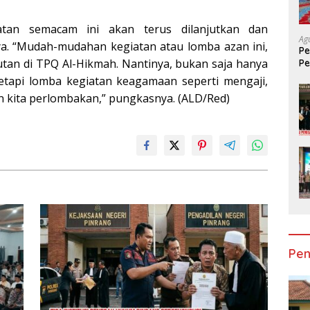
iatan semacam ini akan terus dilanjutkan dan
Ag
a. “Mudah-mudahan kegiatan atau lomba azan ini,
Pe
utan di TPQ Al-Hikmah. Nantinya, bukan saja hanya
P
P
etapi lomba kegiatan keagamaan seperti mengaji,
an kita perlombakan,” pungkasnya. (ALD/Red)
Pen