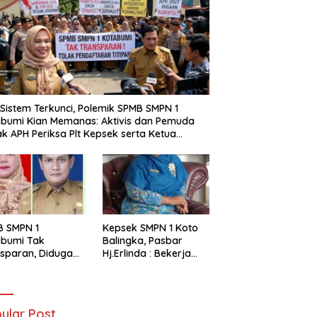
i Sistem Terkunci, Polemik SPMB SMPN 1
bumi Kian Memanas: Aktivis dan Pemuda
k APH Periksa Plt Kepsek serta Ketua
tia
B SMPN 1
Kepsek SMPN 1 Koto
abumi Tak
Balingka, Pasbar
sparan, Diduga
Hj.Erlinda : Bekerja
t Titipan?
Dengan Niat Ikhlas
ania dan Tri Aji
nto Harus
tanggung Jawab
ular Post