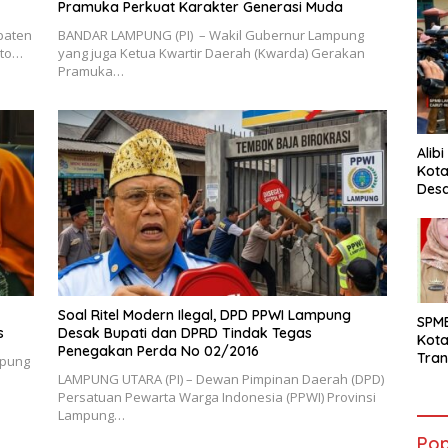
Pramuka Perkuat Karakter Generasi Muda
upaten
BANDAR LAMPUNG (PI) – Wakil Gubernur Lampung
oto…
yang juga Ketua Kwartir Daerah (Kwarda) Gerakan
Pramuka…
Alib
Kota
Desa
Pani
Soal Ritel Modern Ilegal, DPD PPWI Lampung
SPM
s
Desak Bupati dan DPRD Tindak Tegas
Kot
Penegakan Perda No 02/2016
Tran
mpung
Sara
​LAMPUNG UTARA (PI) – Dewan Pimpinan Daerah (DPD)
Ward
Persatuan Pewarta Warga Indonesia (PPWI) Provinsi
Susa
Lampung…
Ber
Pop