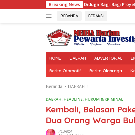
Langsung
Breaking News
Diduga Bagi-Bagi Proyek, Foto Plt Kadi
ke
konten
BERANDA
REDAKSI
HOME
DAERAH
ADVERTORIAL
E
Berita Otomotif
Berita Olahraga
K
Beranda
DAERAH
DAERAH
,
HEADLINE
,
HUKUM & KRIMINAL
Kembali, Belasan Pake
Dua Orang Warga Bu
REDAKSI