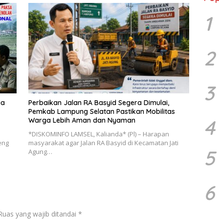
1
2
3
ia
Perbaikan Jalan RA Basyid Segera Dimulai,
Pemkab Lampung Selatan Pastikan Mobilitas
4
Warga Lebih Aman dan Nyaman
*DISKOMINFO LAMSEL, Kalianda* (Pl) – Harapan
eng
masyarakat agar Jalan RA Basyid di Kecamatan Jati
5
Agung…
6
Ruas yang wajib ditandai
*