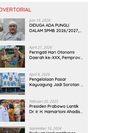
DVERTORIAL
Juni 19, 2026
DIDUGA ADA PUNGLI
DALAM SPMB 2026/2027,
KEPALA DISDIK PROVINSI
LAMPUNG: PANITIA CURANG
AKAN DITINDAK TEGAS
April 27, 2026
Peringati Hari Otonomi
Daerah ke-XXX, Pemprov
Lampung Dorong
Digitalisasi dan
Kemandirian Fiskal
April 9, 2026
Pengelolaan Pasar
Kayuagung Jadi Sorotan –
Uang Jual Beli Kios Diduga
Masuk Kantong Pribadi
Oknum Dishub dan
Februari 20, 2025
Perdagangan
Presiden Prabowo Lantik
Dr. Ir. H. Hamartoni Ahadis,
M.Si., dan Romli, S.Kom.,
M.M. Sebagai Bupati Dan
Wakil Bupati Lampung
September 16, 2024
Utara Terpilih Periode