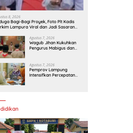
ustus 8, 2026
duga Bagi-Bagi Proyek, Foto Plt Kadis
rkim Lampura Viral dan Jadi Sasaran
rundungan Netizen
Agustus 7, 2026
Wagub Jihan Kukuhkan
Pengurus Mabigus dan
Pembina Gudep UIN Raden
Intan, Dorong Pramuka
Perkuat Karakter Generasi
Agustus 7, 2026
Muda
Pemprov Lampung
Intensifkan Percepatan
Penanggulangan
Tuberkulosis di
Tanggamus
didikan