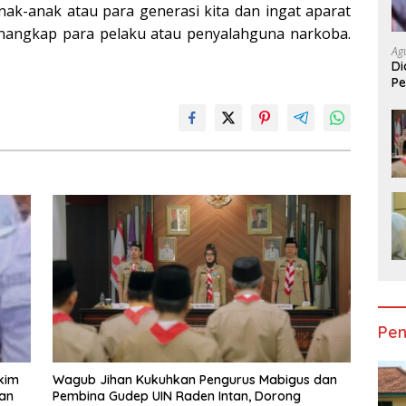
anak-anak atau para generasi kita dan ingat aparat
nangkap para pelaku atau penyalahguna narkoba.
Ag
Di
Pe
Pe
Pen
rkim
Wagub Jihan Kukuhkan Pengurus Mabigus dan
gan
Pembina Gudep UIN Raden Intan, Dorong