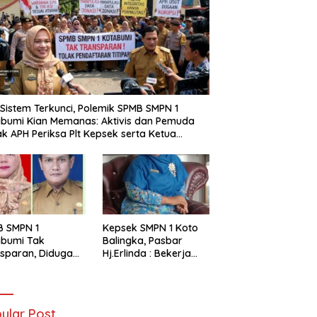
i Sistem Terkunci, Polemik SPMB SMPN 1
bumi Kian Memanas: Aktivis dan Pemuda
k APH Periksa Plt Kepsek serta Ketua
tia
B SMPN 1
Kepsek SMPN 1 Koto
abumi Tak
Balingka, Pasbar
sparan, Diduga
Hj.Erlinda : Bekerja
t Titipan?
Dengan Niat Ikhlas
ania dan Tri Aji
nto Harus
tanggung Jawab
ular Post