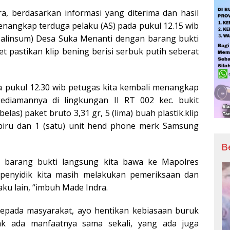
ra, berdasarkan informasi yang diterima dan hasil
enangkap terduga pelaku (AS) pada pukul 12.15 wib
(Jalinsum) Desa Suka Menanti dengan barang bukti
t pastikan klip bening berisi serbuk putih seberat
a pukul 12.30 wib petugas kita kembali menangkap
ediamannya di lingkungan II RT 002 kec. bukit
las) paket bruto 3,31 gr, 5 (lima) buah plastik.klip
a biru dan 1 (satu) unit hend phone merk Samsung
B
t barang bukti langsung kita bawa ke Mapolres
penyidik kita masih melakukan pemeriksaan dan
ku lain, “imbuh Made Indra.
pada masyarakat, ayo hentikan kebiasaan buruk
ak ada manfaatnya sama sekali, yang ada juga