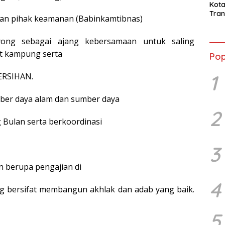
Kot
Tran
gan pihak keamanan (Babinkamtibnas)
Sara
Ward
ong sebagai ajang kebersamaan untuk saling
Susa
Ber
t kampung serta
Pop
1
BERSIHAN.
ber daya alam dan sumber daya
2
Bulan serta berkoordinasi
3
n berupa pengajian di
4
ng bersifat membangun akhlak dan adab yang baik.
5