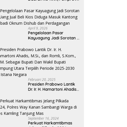
Lampung Dorong
Digitalisasi dan
Kemandirian Fiskal
April 9, 2026
Pengelolaan Pasar
Kayuagung Jadi Sorotan –
Uang Jual Beli Kios Diduga
Masuk Kantong Pribadi
Oknum Dishub dan
Perdagangan
Februari 20, 2025
Presiden Prabowo Lantik
Dr. Ir. H. Hamartoni Ahadis,
M.Si., dan Romli, S.Kom.,
M.M. Sebagai Bupati Dan
Wakil Bupati Lampung
Utara Terpilih Periode
2025-2030 Di Istana
September 16, 2024
Negara
Perkuat Harkamtibmas