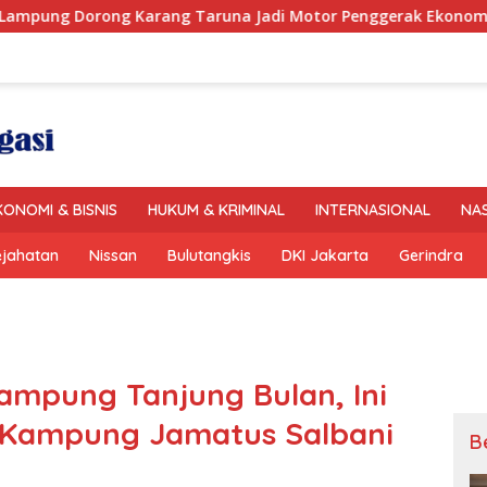
g Karang Taruna Jadi Motor Penggerak Ekonomi dan Pemberd
KONOMI & BISNIS
HUKUM & KRIMINAL
INTERNASIONAL
NA
ejahatan
Nissan
Bulutangkis
DKI Jakarta
Gerindra
ampung Tanjung Bulan, Ini
la Kampung Jamatus Salbani
B