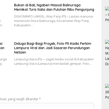
Bukan di Bali, Ngaben Massal Balinuraga
Memikat Turis Italia dan Puluhan Ribu Pengunjung
DISKOMINFO LAMSEL, Way Panji (Pl) – Lautan manusia
i
memenuhi Desa Balinuraga, Kecamatan Way Panji,
an
Kabupaten…
si
Diduga Bagi-Bagi Proyek, Foto Plt Kadis Perkim
kan
Lampura Viral dan Jadi Sasaran Perundungan
Netizen
warga
Lampung Utara (PI) — Jagat media sosial di Kabupaten
i,
Lampung Utara (Lampura) mendadak gempar. Foto…
Ruas yang wajib ditandai
*