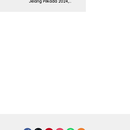
Jelang Pilkada 2024,
Polres Way Kanan
Sambangi Warga di Pos
Kamling Tanjung Mas