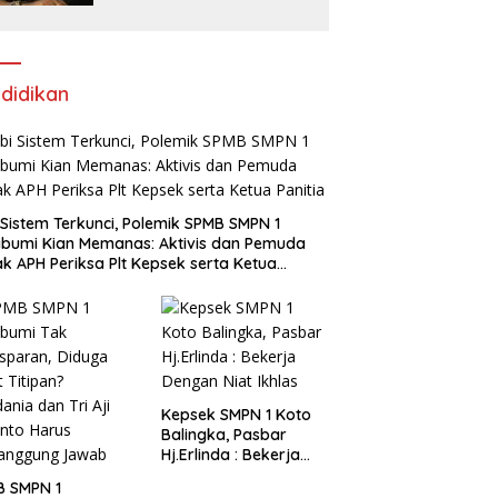
Wilayah Sungai Sumatera
V Padang Perbaiki
didikan
i Sistem Terkunci, Polemik SPMB SMPN 1
bumi Kian Memanas: Aktivis dan Pemuda
k APH Periksa Plt Kepsek serta Ketua
tia
Kepsek SMPN 1 Koto
Balingka, Pasbar
Hj.Erlinda : Bekerja
Dengan Niat Ikhlas
B SMPN 1