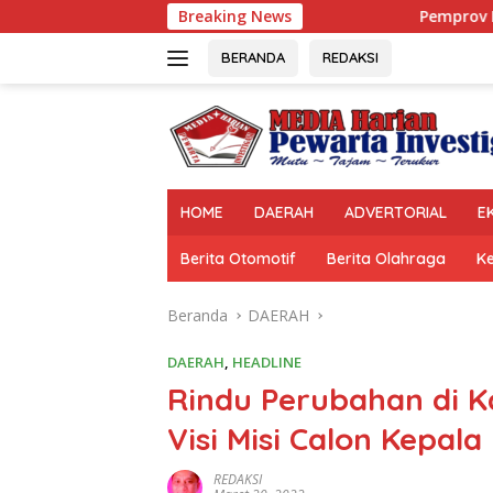
Langsung
Breaking News
Pemprov Lampung Doron
ke
konten
BERANDA
REDAKSI
HOME
DAERAH
ADVERTORIAL
E
Berita Otomotif
Berita Olahraga
K
Beranda
DAERAH
DAERAH
,
HEADLINE
Rindu Perubahan di K
Visi Misi Calon Kepa
REDAKSI