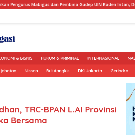
embina Gudep UIN Raden Intan, Dorong Pramuka Perkuat Kara
KONOMI & BISNIS
HUKUM & KRIMINAL
INTERNASIONAL
NA
ejahatan
Nissan
Bulutangkis
DKI Jakarta
Gerindra
han, TRC-BPAN L.AI Provinsi
ka Bersama