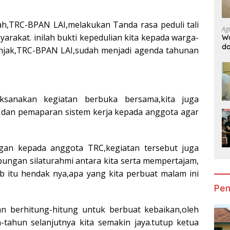
kah,TRC-BPAN LAI,melakukan Tanda rasa peduli tali
Ag
rakat. inilah bukti kepedulian kita kepada warga-
Wa
da
enjak,TRC-BPAN LAI,sudah menjadi agenda tahunan
Do
Ge
aksanakan kegiatan berbuka bersama,kita juga
dan pemaparan sistem kerja kepada anggota agar
gan kepada anggota TRC,kegiatan tersebut juga
ungan silaturahmi antara kita serta mempertajam,
ab itu hendak nya,apa yang kita perbuat malam ini
Pen
an berhitung-hitung untuk berbuat kebaikan,oleh
-tahun selanjutnya kita semakin jaya.tutup ketua