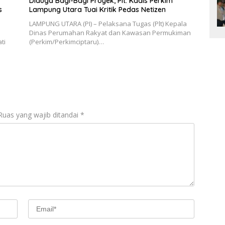
Diduga Bagi-Bagi Proyek, Plt. Kadis Perkim
s
Lampung Utara Tuai Kritik Pedas Netizen
LAMPUNG UTARA (PI) – Pelaksana Tugas (Plt) Kepala
Dinas Perumahan Rakyat dan Kawasan Permukiman
ti
(Perkim/Perkimciptaru)…
Ruas yang wajib ditandai
*