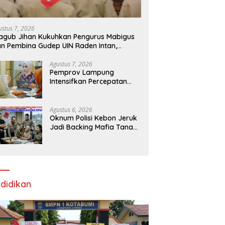
ustus 7, 2026
gub Jihan Kukuhkan Pengurus Mabigus
n Pembina Gudep UIN Raden Intan,
rong Pramuka Perkuat Karakter
nerasi Muda
Agustus 7, 2026
Pemprov Lampung
Intensifkan Percepatan
Penanggulangan
Tuberkulosis di
Tanggamus
Agustus 6, 2026
Oknum Polisi Kebon Jeruk
Jadi Backing Mafia Tanah
Merampas Hak Keluarga
Ambar Witjaksono
Sutarman
didikan