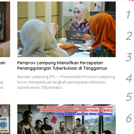
1
2
3
dan
Pemprov Lampung Intensifkan Percepatan
Penanggulangan Tuberkulosis di Tanggamus
4
Bandar Lampung (PI) — Pemerintah Provinsi Lampung
ng
terus memperkuat langkah percepatan eliminasi
an
tuberkulosis (TB) melalui…
5
6