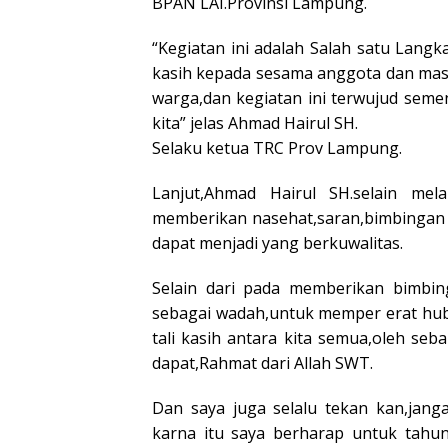
BPAN LAI.Provinsi Lampung.
“Kegiatan ini adalah Salah satu Lang
kasih kepada sesama anggota dan masya
warga,dan kegiatan ini terwujud sem
kita” jelas Ahmad Hairul SH.
Selaku ketua TRC Prov Lampung.
Lanjut,Ahmad Hairul SH.selain mel
memberikan nasehat,saran,bimbingan 
dapat menjadi yang berkuwalitas.
Selain dari pada memberikan bimbin
sebagai wadah,untuk memper erat hub
tali kasih antara kita semua,oleh seb
dapat,Rahmat dari Allah SWT.
Dan saya juga selalu tekan kan,jang
karna itu saya berharap untuk tahun