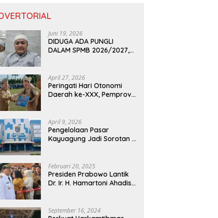
DVERTORIAL
Juni 19, 2026
DIDUGA ADA PUNGLI
DALAM SPMB 2026/2027,
KEPALA DISDIK PROVINSI
LAMPUNG: PANITIA CURANG
AKAN DITINDAK TEGAS
April 27, 2026
Peringati Hari Otonomi
Daerah ke-XXX, Pemprov
Lampung Dorong
Digitalisasi dan
Kemandirian Fiskal
April 9, 2026
Pengelolaan Pasar
Kayuagung Jadi Sorotan –
Uang Jual Beli Kios Diduga
Masuk Kantong Pribadi
Oknum Dishub dan
Februari 20, 2025
Perdagangan
Presiden Prabowo Lantik
Dr. Ir. H. Hamartoni Ahadis,
M.Si., dan Romli, S.Kom.,
M.M. Sebagai Bupati Dan
Wakil Bupati Lampung
September 16, 2024
Utara Terpilih Periode