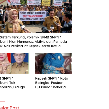
i Sistem Terkunci, Polemik SPMB SMPN 1
bumi Kian Memanas: Aktivis dan Pemuda
k APH Periksa Plt Kepsek serta Ketua
tia
B SMPN 1
Kepsek SMPN 1 Koto
abumi Tak
Balingka, Pasbar
sparan, Diduga
Hj.Erlinda : Bekerja
t Titipan?
Dengan Niat Ikhlas
ania dan Tri Aji
nto Harus
tanggung Jawab
ular Post