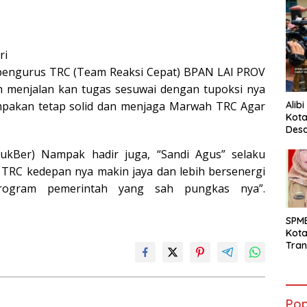
ri
engurus TRC (Team Reaksi Cepat) BPAN LAI PROV
menjalan kan tugas sesuwai dengan tupoksi nya
Alib
mpakan tetap solid dan menjaga Marwah TRC Agar
Kota
Desa
Pani
ukBer) Nampak hadir juga, “Sandi Agus” selaku
TRC kedepan nya makin jaya dan lebih bersenergi
rogram pemerintah yang sah pungkas nya”.
SPM
Kot
Tran
Sara
Ward
Susa
Ber
Pop