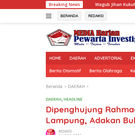
Langsung
Wagub Jihan Kukuhkan Pengurus Mabigus dan P
Breaking News
ke
konten
BERANDA
REDAKSI
HOME
DAERAH
ADVERTORIAL
E
Berita Otomotif
Berita Olahraga
K
Beranda
DAERAH
DAERAH
,
HEADLINE
Dipenghujung Rahmad
Lampung, Adakan Bu
REDAKSI