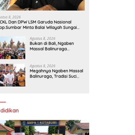
ustus 8, 2026
CKL Dan DPW LSM Garuda Nasional
op.Sumbar Minta Balai Wilayah Sungai
matera V Padang Perbaiki
Agustus 8, 2026
Bukan di Bali, Ngaben
Massal Balinuraga
Memikat Turis Italia dan
Puluhan Ribu Pengunjung
Agustus 8, 2026
Megahnya Ngaben Massal
Balinuraga, Tradisi Suci
Terbesar di Indonesia
yang Menghidupkan Desa
dan Merekatkan Ikatan
Keluarga
didikan