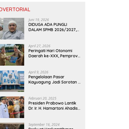
DVERTORIAL
Juni 19, 2026
DIDUGA ADA PUNGLI
DALAM SPMB 2026/2027,
KEPALA DISDIK PROVINSI
LAMPUNG: PANITIA CURANG
AKAN DITINDAK TEGAS
April 27, 2026
Peringati Hari Otonomi
Daerah ke-XXX, Pemprov
Lampung Dorong
Digitalisasi dan
Kemandirian Fiskal
April 9, 2026
Pengelolaan Pasar
Kayuagung Jadi Sorotan –
Uang Jual Beli Kios Diduga
Masuk Kantong Pribadi
Oknum Dishub dan
Februari 20, 2025
Perdagangan
Presiden Prabowo Lantik
Dr. Ir. H. Hamartoni Ahadis,
M.Si., dan Romli, S.Kom.,
M.M. Sebagai Bupati Dan
Wakil Bupati Lampung
September 16, 2024
Utara Terpilih Periode