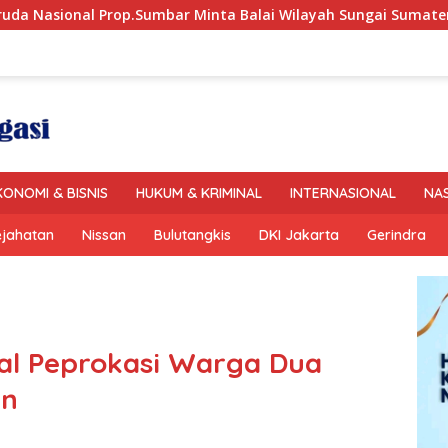
ar Minta Balai Wilayah Sungai Sumatera V Padang Perbaiki
KONOMI & BISNIS
HUKUM & KRIMINAL
INTERNASIONAL
NA
ejahatan
Nissan
Bulutangkis
DKI Jakarta
Gerindra
al Peprokasi Warga Dua
an