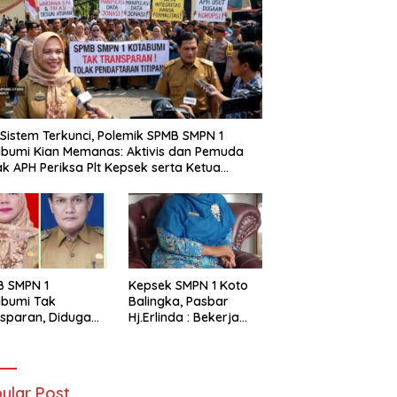
i Sistem Terkunci, Polemik SPMB SMPN 1
bumi Kian Memanas: Aktivis dan Pemuda
k APH Periksa Plt Kepsek serta Ketua
tia
B SMPN 1
Kepsek SMPN 1 Koto
abumi Tak
Balingka, Pasbar
sparan, Diduga
Hj.Erlinda : Bekerja
t Titipan?
Dengan Niat Ikhlas
ania dan Tri Aji
nto Harus
tanggung Jawab
ular Post