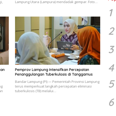
i,
Lampung Utara (Lampura) mendadak gempar. Foto…
1
2
3
4
dan
Pemprov Lampung Intensifkan Percepatan
Penanggulangan Tuberkulosis di Tanggamus
5
Bandar Lampung (PI) — Pemerintah Provinsi Lampung
ng
terus memperkuat langkah percepatan eliminasi
an
tuberkulosis (TB) melalui…
6