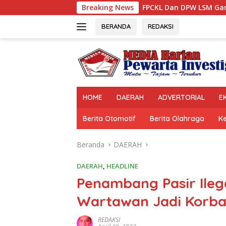
Langsung
FPCKL Dan DPW LSM Garuda Nasional Prop.Sumb
Breaking News
ke
konten
BERANDA
REDAKSI
HOME
DAERAH
ADVERTORIAL
E
Berita Otomotif
Berita Olahraga
K
Beranda
DAERAH
DAERAH
,
HEADLINE
Penambang Pasir Ileg
Wartawan Jadi Korb
REDAKSI