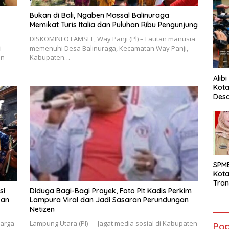
Bukan di Bali, Ngaben Massal Balinuraga
Memikat Turis Italia dan Puluhan Ribu Pengunjung
DISKOMINFO LAMSEL, Way Panji (Pl) – Lautan manusia
i
memenuhi Desa Balinuraga, Kecamatan Way Panji,
an
Kabupaten…
Alib
Kota
Desa
Pani
SPM
Kot
Tran
si
Diduga Bagi-Bagi Proyek, Foto Plt Kadis Perkim
Sara
kan
Lampura Viral dan Jadi Sasaran Perundungan
Ward
Netizen
Susa
Ber
warga
Lampung Utara (PI) — Jagat media sosial di Kabupaten
Pop