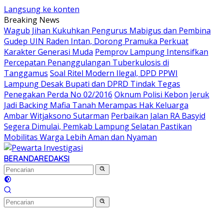
Langsung ke konten
Breaking News
Wagub Jihan Kukuhkan Pengurus Mabigus dan Pembina
Gudep UIN Raden Intan, Dorong Pramuka Perkuat
Karakter Generasi Muda
Pemprov Lampung Intensifkan
Percepatan Penanggulangan Tuberkulosis di
Tanggamus
Soal Ritel Modern Ilegal, DPD PPWI
Lampung Desak Bupati dan DPRD Tindak Tegas
Penegakan Perda No 02/2016
Oknum Polisi Kebon Jeruk
Jadi Backing Mafia Tanah Merampas Hak Keluarga
Ambar Witjaksono Sutarman
Perbaikan Jalan RA Basyid
Segera Dimulai, Pemkab Lampung Selatan Pastikan
Mobilitas Warga Lebih Aman dan Nyaman
BERANDA
REDAKSI