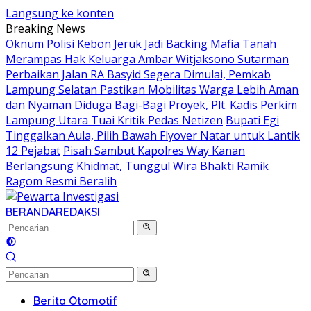
Langsung ke konten
Breaking News
Oknum Polisi Kebon Jeruk Jadi Backing Mafia Tanah
Merampas Hak Keluarga Ambar Witjaksono Sutarman
Perbaikan Jalan RA Basyid Segera Dimulai, Pemkab
Lampung Selatan Pastikan Mobilitas Warga Lebih Aman
dan Nyaman
Diduga Bagi-Bagi Proyek, Plt. Kadis Perkim
Lampung Utara Tuai Kritik Pedas Netizen
Bupati Egi
Tinggalkan Aula, Pilih Bawah Flyover Natar untuk Lantik
12 Pejabat
Pisah Sambut Kapolres Way Kanan
Berlangsung Khidmat, Tunggul Wira Bhakti Ramik
Ragom Resmi Beralih
BERANDA
REDAKSI
Berita Otomotif