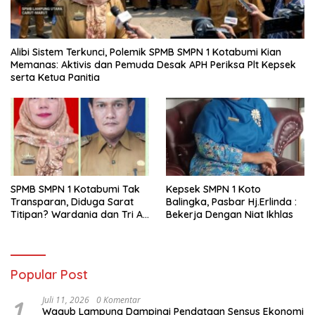
Alibi Sistem Terkunci, Polemik SPMB SMPN 1 Kotabumi Kian
Memanas: Aktivis dan Pemuda Desak APH Periksa Plt Kepsek
serta Ketua Panitia
SPMB SMPN 1 Kotabumi Tak
Kepsek SMPN 1 Koto
Transparan, Diduga Sarat
Balingka, Pasbar Hj.Erlinda :
Titipan? Wardania dan Tri Aji
Bekerja Dengan Niat Ikhlas
Susanto Harus Bertanggung
Jawab
Popular Post
1
Juli 11, 2026
0 Komentar
Wagub Lampung Dampingi Pendataan Sensus Ekonomi