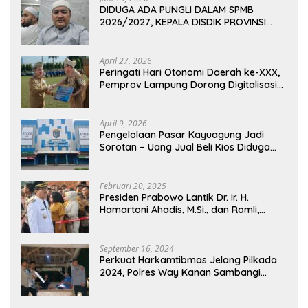
DIDUGA ADA PUNGLI DALAM SPMB
2026/2027, KEPALA DISDIK PROVINSI
LAMPUNG: PANITIA CURANG AKAN
DITINDAK TEGAS
April 27, 2026
Peringati Hari Otonomi Daerah ke-XXX,
Pemprov Lampung Dorong Digitalisasi
dan Kemandirian Fiskal
April 9, 2026
Pengelolaan Pasar Kayuagung Jadi
Sorotan – Uang Jual Beli Kios Diduga
Masuk Kantong Pribadi Oknum Dishub
dan Perdagangan
Februari 20, 2025
Presiden Prabowo Lantik Dr. Ir. H.
Hamartoni Ahadis, M.Si., dan Romli,
S.Kom., M.M. Sebagai Bupati Dan Wakil
Bupati Lampung Utara Terpilih Periode
2025-2030 Di Istana Negara
September 16, 2024
Perkuat Harkamtibmas Jelang Pilkada
2024, Polres Way Kanan Sambangi
Warga di Pos Kamling Tanjung Mas