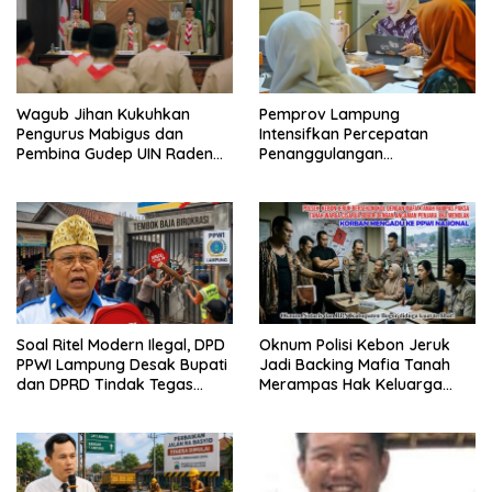
Wagub Jihan Kukuhkan
Pemprov Lampung
Pengurus Mabigus dan
Intensifkan Percepatan
Pembina Gudep UIN Raden
Penanggulangan
Intan, Dorong Pramuka
Tuberkulosis di Tanggamus
Perkuat Karakter Generasi
Muda
Soal Ritel Modern Ilegal, DPD
Oknum Polisi Kebon Jeruk
PPWI Lampung Desak Bupati
Jadi Backing Mafia Tanah
dan DPRD Tindak Tegas
Merampas Hak Keluarga
Penegakan Perda No
Ambar Witjaksono Sutarman
02/2016