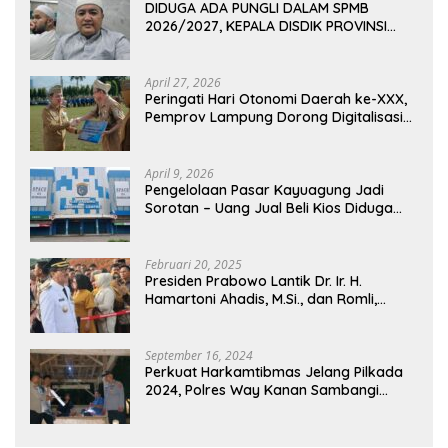
DIDUGA ADA PUNGLI DALAM SPMB
2026/2027, KEPALA DISDIK PROVINSI
LAMPUNG: PANITIA CURANG AKAN
DITINDAK TEGAS
April 27, 2026
Peringati Hari Otonomi Daerah ke-XXX,
Pemprov Lampung Dorong Digitalisasi
dan Kemandirian Fiskal
April 9, 2026
Pengelolaan Pasar Kayuagung Jadi
Sorotan – Uang Jual Beli Kios Diduga
Masuk Kantong Pribadi Oknum Dishub
dan Perdagangan
Februari 20, 2025
Presiden Prabowo Lantik Dr. Ir. H.
Hamartoni Ahadis, M.Si., dan Romli,
S.Kom., M.M. Sebagai Bupati Dan Wakil
Bupati Lampung Utara Terpilih Periode
2025-2030 Di Istana Negara
September 16, 2024
Perkuat Harkamtibmas Jelang Pilkada
2024, Polres Way Kanan Sambangi
Warga di Pos Kamling Tanjung Mas