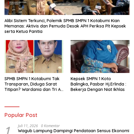
Alibi Sistem Terkunci, Polemik SPMB SMPN 1 Kotabumi Kian
Memanas: Aktivis dan Pemuda Desak APH Periksa Plt Kepsek
serta Ketua Panitia
SPMB SMPN 1 Kotabumi Tak
Kepsek SMPN 1 Koto
Transparan, Diduga Sarat
Balingka, Pasbar Hj.Erlinda :
Titipan? Wardania dan Tri Aji
Bekerja Dengan Niat Ikhlas
Susanto Harus Bertanggung
Jawab
Popular Post
1
Juli 11, 2026
0 Komentar
Wagub Lampung Dampingi Pendataan Sensus Ekonomi