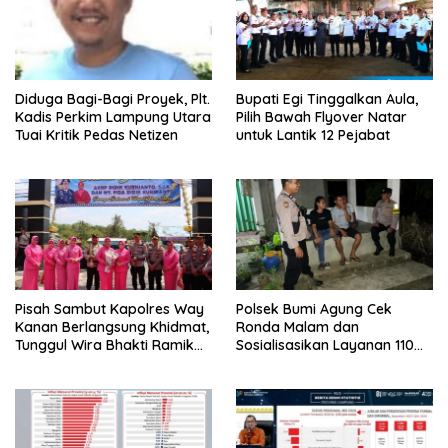
Diduga Bagi-Bagi Proyek, Plt.
Bupati Egi Tinggalkan Aula,
Kadis Perkim Lampung Utara
Pilih Bawah Flyover Natar
Tuai Kritik Pedas Netizen
untuk Lantik 12 Pejabat
Pisah Sambut Kapolres Way
Polsek Bumi Agung Cek
Kanan Berlangsung Khidmat,
Ronda Malam dan
Tunggul Wira Bhakti Ramik
Sosialisasikan Layanan 110
Ragom Resmi Beralih
melalui Sabuk Kamtibmas