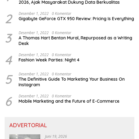
2026, Ajak Masyarakat Dukung Data Berkualitas
2
Desember 1, 2022
0 Komentar
Gigabyte GeForce GTX 950 Review: Pricing Is Everything
3
Desember 1, 2022
0 Komentar
A Thomas Hart Benton Mural, Repurposed as a Writing
Desk
4
Desember 1, 2022
0 Komentar
Fashion Week Parties: Night 4
5
Desember 1, 2022
0 Komentar
The Definitive Guide To Marketing Your Business On
Instagram
6
Desember 1, 2022
0 Komentar
Mobile Marketing and the Future of E-Commerce
ADVERTORIAL
Juni 19, 2026