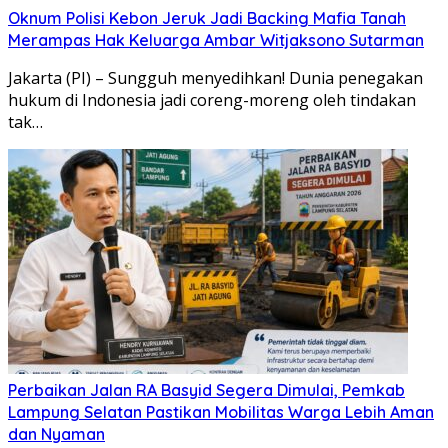
Oknum Polisi Kebon Jeruk Jadi Backing Mafia Tanah
Merampas Hak Keluarga Ambar Witjaksono Sutarman
Jakarta (PI) – Sungguh menyedihkan! Dunia penegakan
hukum di Indonesia jadi coreng-moreng oleh tindakan
tak…
Perbaikan Jalan RA Basyid Segera Dimulai, Pemkab
Lampung Selatan Pastikan Mobilitas Warga Lebih Aman
dan Nyaman