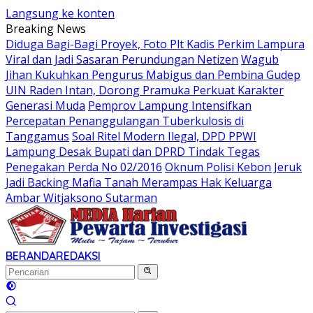
Langsung ke konten
Breaking News
Diduga Bagi-Bagi Proyek, Foto Plt Kadis Perkim Lampura
Viral dan Jadi Sasaran Perundungan Netizen
Wagub
Jihan Kukuhkan Pengurus Mabigus dan Pembina Gudep
UIN Raden Intan, Dorong Pramuka Perkuat Karakter
Generasi Muda
Pemprov Lampung Intensifkan
Percepatan Penanggulangan Tuberkulosis di
Tanggamus
Soal Ritel Modern Ilegal, DPD PPWI
Lampung Desak Bupati dan DPRD Tindak Tegas
Penegakan Perda No 02/2016
Oknum Polisi Kebon Jeruk
Jadi Backing Mafia Tanah Merampas Hak Keluarga
Ambar Witjaksono Sutarman
BERANDA
REDAKSI