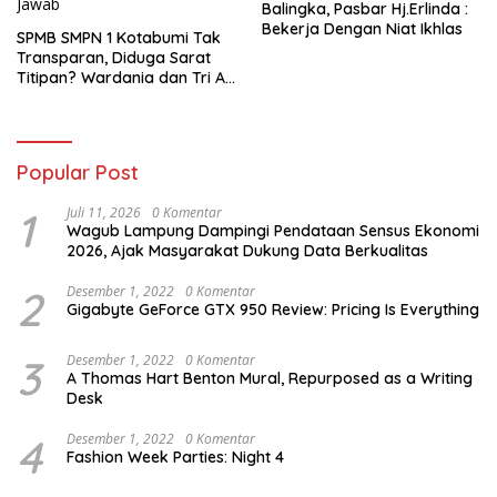
Balingka, Pasbar Hj.Erlinda :
Bekerja Dengan Niat Ikhlas
SPMB SMPN 1 Kotabumi Tak
Transparan, Diduga Sarat
Titipan? Wardania dan Tri Aji
Susanto Harus Bertanggung
Jawab
Popular Post
1
Juli 11, 2026
0 Komentar
Wagub Lampung Dampingi Pendataan Sensus Ekonomi
2026, Ajak Masyarakat Dukung Data Berkualitas
2
Desember 1, 2022
0 Komentar
Gigabyte GeForce GTX 950 Review: Pricing Is Everything
3
Desember 1, 2022
0 Komentar
A Thomas Hart Benton Mural, Repurposed as a Writing
Desk
4
Desember 1, 2022
0 Komentar
Fashion Week Parties: Night 4