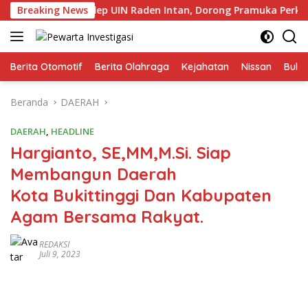
Langsung
Pembina Gudep UIN Raden Intan, Dorong Pramuka Perkuat Kar
Breaking News
ke
konten
Berita Otomotif
Berita Olahraga
Kejahatan
Nissan
Bulut
Beranda
DAERAH
DAERAH
,
HEADLINE
Hargianto, SE,MM,M.Si. Siap
Membangun Daerah
Kota Bukittinggi Dan Kabupaten
Agam Bersama Rakyat.
REDAKSI
Juli 9, 2023