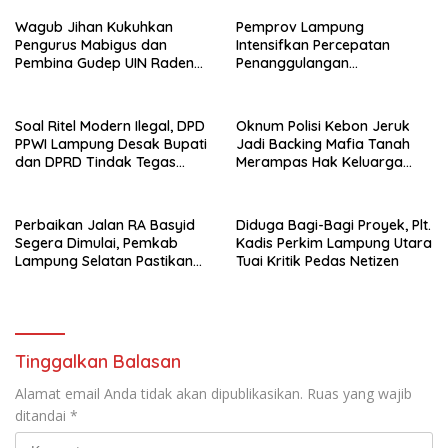
Wagub Jihan Kukuhkan
Pemprov Lampung
Pengurus Mabigus dan
Intensifkan Percepatan
Pembina Gudep UIN Raden
Penanggulangan
Intan, Dorong Pramuka
Tuberkulosis di Tanggamus
Perkuat Karakter Generasi
Muda
Soal Ritel Modern Ilegal, DPD
Oknum Polisi Kebon Jeruk
PPWI Lampung Desak Bupati
Jadi Backing Mafia Tanah
dan DPRD Tindak Tegas
Merampas Hak Keluarga
Penegakan Perda No
Ambar Witjaksono Sutarman
02/2016
Perbaikan Jalan RA Basyid
Diduga Bagi-Bagi Proyek, Plt.
Segera Dimulai, Pemkab
Kadis Perkim Lampung Utara
Lampung Selatan Pastikan
Tuai Kritik Pedas Netizen
Mobilitas Warga Lebih Aman
dan Nyaman
Tinggalkan Balasan
Alamat email Anda tidak akan dipublikasikan.
Ruas yang wajib
ditandai
*