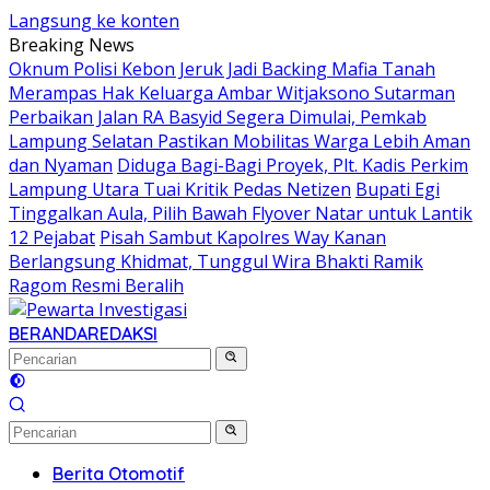
Langsung ke konten
Breaking News
Oknum Polisi Kebon Jeruk Jadi Backing Mafia Tanah
Merampas Hak Keluarga Ambar Witjaksono Sutarman
Perbaikan Jalan RA Basyid Segera Dimulai, Pemkab
Lampung Selatan Pastikan Mobilitas Warga Lebih Aman
dan Nyaman
Diduga Bagi-Bagi Proyek, Plt. Kadis Perkim
Lampung Utara Tuai Kritik Pedas Netizen
Bupati Egi
Tinggalkan Aula, Pilih Bawah Flyover Natar untuk Lantik
12 Pejabat
Pisah Sambut Kapolres Way Kanan
Berlangsung Khidmat, Tunggul Wira Bhakti Ramik
Ragom Resmi Beralih
BERANDA
REDAKSI
Berita Otomotif