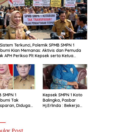
i Sistem Terkunci, Polemik SPMB SMPN 1
bumi Kian Memanas: Aktivis dan Pemuda
k APH Periksa Plt Kepsek serta Ketua
tia
B SMPN 1
Kepsek SMPN 1 Koto
abumi Tak
Balingka, Pasbar
sparan, Diduga
Hj.Erlinda : Bekerja
t Titipan?
Dengan Niat Ikhlas
ania dan Tri Aji
nto Harus
tanggung Jawab
ular Post