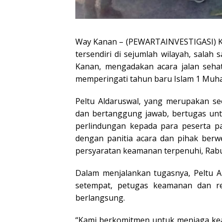
Way Kanan – (PEWARTAINVESTIGASI) Ke
tersendiri di sejumlah wilayah, sala
Kanan, mengadakan acara jalan sehat
memperingati tahun baru Islam 1 Muh
Peltu Aldaruswal, yang merupakan 
dan bertanggung jawab, bertugas un
perlindungan kepada para peserta pa
dengan panitia acara dan pihak be
persyaratan keamanan terpenuhi, Rabu 
Dalam menjalankan tugasnya, Peltu A
setempat, petugas keamanan dan re
berlangsung.
“Kami berkomitmen untuk menjaga kea