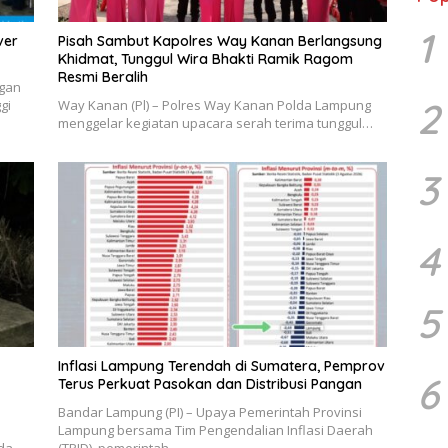
1
ver
Pisah Sambut Kapolres Way Kanan Berlangsung
Khidmat, Tunggul Wira Bhakti Ramik Ragom
Resmi Beralih
ngan
2
gi
Way Kanan (Pl) – Polres Way Kanan Polda Lampung
menggelar kegiatan upacara serah terima tunggul…
3
4
5
Inflasi Lampung Terendah di Sumatera, Pemprov
6
Terus Perkuat Pasokan dan Distribusi Pangan
Bandar Lampung (PI) – Upaya Pemerintah Provinsi
Lampung bersama Tim Pengendalian Inflasi Daerah