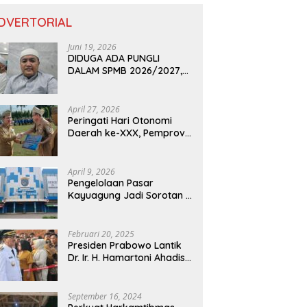
DVERTORIAL
Juni 19, 2026
DIDUGA ADA PUNGLI
DALAM SPMB 2026/2027,
KEPALA DISDIK PROVINSI
LAMPUNG: PANITIA CURANG
AKAN DITINDAK TEGAS
April 27, 2026
Peringati Hari Otonomi
Daerah ke-XXX, Pemprov
Lampung Dorong
Digitalisasi dan
Kemandirian Fiskal
April 9, 2026
Pengelolaan Pasar
Kayuagung Jadi Sorotan –
Uang Jual Beli Kios Diduga
Masuk Kantong Pribadi
Oknum Dishub dan
Februari 20, 2025
Perdagangan
Presiden Prabowo Lantik
Dr. Ir. H. Hamartoni Ahadis,
M.Si., dan Romli, S.Kom.,
M.M. Sebagai Bupati Dan
Wakil Bupati Lampung
September 16, 2024
Utara Terpilih Periode