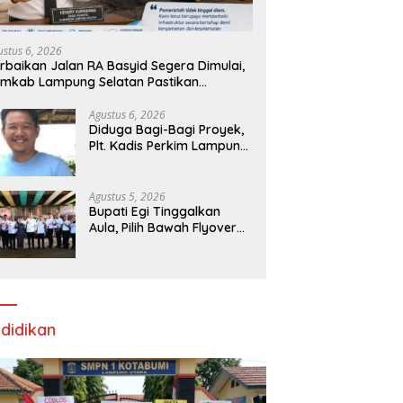
ustus 6, 2026
rbaikan Jalan RA Basyid Segera Dimulai,
mkab Lampung Selatan Pastikan
bilitas Warga Lebih Aman dan Nyaman
Agustus 6, 2026
Diduga Bagi-Bagi Proyek,
Plt. Kadis Perkim Lampung
Utara Tuai Kritik Pedas
Netizen
Agustus 5, 2026
Bupati Egi Tinggalkan
Aula, Pilih Bawah Flyover
Natar untuk Lantik 12
Pejabat
didikan