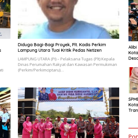
Diduga Bagi-Bagi Proyek, Plt. Kadis Perkim
Alib
s
Lampung Utara Tuai Kritik Pedas Netizen
Kota
Desa
LAMPUNG UTARA (PI) – Pelaksana Tugas (Plt) Kepala
Pani
Dinas Perumahan Rakyat dan Kawasan Permukiman
ti
(Perkim/Perkimciptaru)…
SPM
Kot
Tran
Sara
Ward
Susa
Ber
Pop