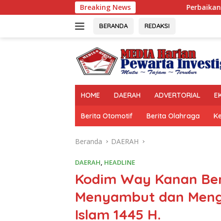
Langsung
Breaking News
Perbaikan Jalan RA Basyid Seg
ke
konten
BERANDA
REDAKSI
HOME
DAERAH
ADVERTORIAL
E
Berita Otomotif
Berita Olahraga
K
Beranda
DAERAH
DAERAH
,
HEADLINE
Kodim Way Kanan Ber
Menyambut dan Meng
Islam 1445 H.