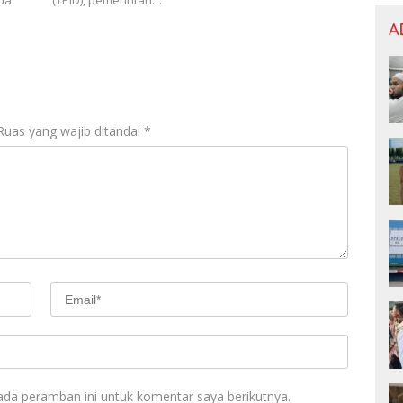
da
(TPID), pemerintah…
A
Ruas yang wajib ditandai
*
ada peramban ini untuk komentar saya berikutnya.