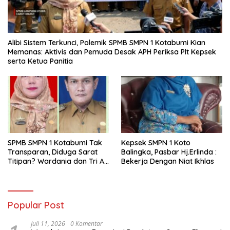
Alibi Sistem Terkunci, Polemik SPMB SMPN 1 Kotabumi Kian
Memanas: Aktivis dan Pemuda Desak APH Periksa Plt Kepsek
serta Ketua Panitia
SPMB SMPN 1 Kotabumi Tak
Kepsek SMPN 1 Koto
Transparan, Diduga Sarat
Balingka, Pasbar Hj.Erlinda :
Titipan? Wardania dan Tri Aji
Bekerja Dengan Niat Ikhlas
Susanto Harus Bertanggung
Jawab
Popular Post
Juli 11, 2026
0 Komentar