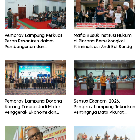
Pemprov Lampung Perkuat
Mafia Busuk Institusi Hukum
Peran Pesantren dalam
di Pinrang Bersekongkol
Pembangunan dan
Kriminalisasi Andi Edi Sandy
Pengembangan SDM
Pemprov Lampung Dorong
Sensus Ekonomi 2026,
Karang Taruna Jadi Motor
Pemprov Lampung Tekankan
Penggerak Ekonomi dan
Pentingnya Data Akurat
Pemberdayaan Desa
untuk Kebijakan Tepat
Sasaran