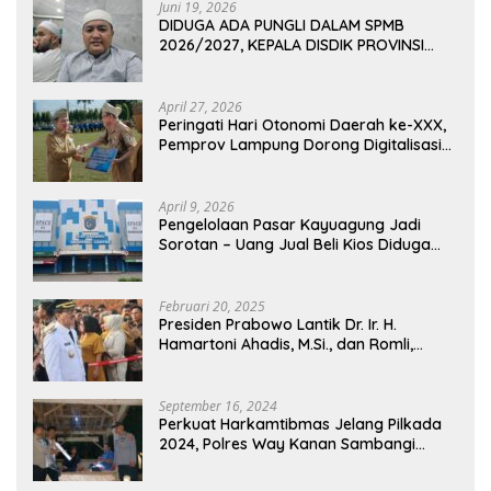
Juni 19, 2026
DIDUGA ADA PUNGLI DALAM SPMB
2026/2027, KEPALA DISDIK PROVINSI
LAMPUNG: PANITIA CURANG AKAN
DITINDAK TEGAS
April 27, 2026
Peringati Hari Otonomi Daerah ke-XXX,
Pemprov Lampung Dorong Digitalisasi
dan Kemandirian Fiskal
April 9, 2026
Pengelolaan Pasar Kayuagung Jadi
Sorotan – Uang Jual Beli Kios Diduga
Masuk Kantong Pribadi Oknum Dishub
dan Perdagangan
Februari 20, 2025
Presiden Prabowo Lantik Dr. Ir. H.
Hamartoni Ahadis, M.Si., dan Romli,
S.Kom., M.M. Sebagai Bupati Dan Wakil
Bupati Lampung Utara Terpilih Periode
2025-2030 Di Istana Negara
September 16, 2024
Perkuat Harkamtibmas Jelang Pilkada
2024, Polres Way Kanan Sambangi
Warga di Pos Kamling Tanjung Mas