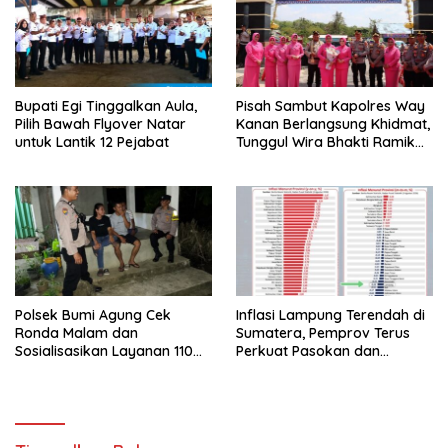
Bupati Egi Tinggalkan Aula,
Pisah Sambut Kapolres Way
Pilih Bawah Flyover Natar
Kanan Berlangsung Khidmat,
untuk Lantik 12 Pejabat
Tunggul Wira Bhakti Ramik
Ragom Resmi Beralih
Polsek Bumi Agung Cek
Inflasi Lampung Terendah di
Ronda Malam dan
Sumatera, Pemprov Terus
Sosialisasikan Layanan 110
Perkuat Pasokan dan
melalui Sabuk Kamtibmas
Distribusi Pangan