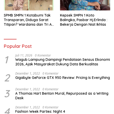
SPMB SMPN 1 Kotabumi Tak
Kepsek SMPN 1 Koto
Transparan, Diduga Sarat
Balingka, Pasbar Hj.Erlinda :
Titipan? Wardania dan Tri Aji
Bekerja Dengan Niat Ikhlas
Susanto Harus Bertanggung
Jawab
Popular Post
1
Juli 11, 2026
0 Komentar
Wagub Lampung Dampingi Pendataan Sensus Ekonomi
2026, Ajak Masyarakat Dukung Data Berkualitas
2
Desember 1, 2022
0 Komentar
Gigabyte GeForce GTX 950 Review: Pricing Is Everything
3
Desember 1, 2022
0 Komentar
A Thomas Hart Benton Mural, Repurposed as a Writing
Desk
4
Desember 1, 2022
0 Komentar
Fashion Week Parties: Night 4