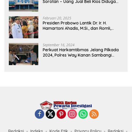
Sorotan – Uang Jual Beli Kios Diduga
Masuk Kantong Pribadi Oknum Dishub
dan Perdagangan
Februari 20, 2025
Presiden Prabowo Lantik Dr. Ir. H.
Hamartoni Ahadis, M.Si., dan Romli,
S.Kom., M.M. Sebagai Bupati Dan Wakil
Bupati Lampung Utara Terpilih Periode
2025-2030 Di Istana Negara
September 16, 2024
Perkuat Harkamtibmas Jelang Pilkada
2024, Polres Way Kanan Sambangi
Warga di Pos Kamling Tanjung Mas
Redaksi
Indeks
Kode Etik
Privacy Policy
Redaksi