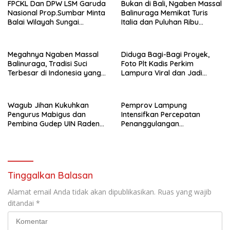
FPCKL Dan DPW LSM Garuda
Bukan di Bali, Ngaben Massal
Nasional Prop.Sumbar Minta
Balinuraga Memikat Turis
Balai Wilayah Sungai
Italia dan Puluhan Ribu
Sumatera V Padang Perbaiki
Pengunjung
Megahnya Ngaben Massal
Diduga Bagi-Bagi Proyek,
Balinuraga, Tradisi Suci
Foto Plt Kadis Perkim
Terbesar di Indonesia yang
Lampura Viral dan Jadi
Menghidupkan Desa dan
Sasaran Perundungan
Merekatkan Ikatan Keluarga
Netizen
Wagub Jihan Kukuhkan
Pemprov Lampung
Pengurus Mabigus dan
Intensifkan Percepatan
Pembina Gudep UIN Raden
Penanggulangan
Intan, Dorong Pramuka
Tuberkulosis di Tanggamus
Perkuat Karakter Generasi
Muda
Tinggalkan Balasan
Alamat email Anda tidak akan dipublikasikan.
Ruas yang wajib
ditandai
*