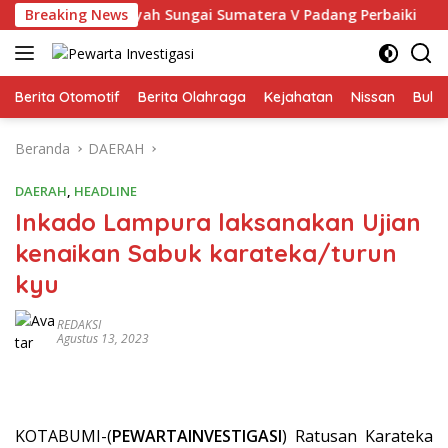
Langsung
 Balai Wilayah Sungai Sumatera V Padang Perbaiki
Breaking News
Buk
ke
konten
Berita Otomotif
Berita Olahraga
Kejahatan
Nissan
Bulut
Beranda
DAERAH
DAERAH
,
HEADLINE
Inkado Lampura laksanakan Ujian
kenaikan Sabuk karateka/turun
kyu
REDAKSI
Agustus 13, 2023
KOTABUMI-(
PEWARTAINVESTIGASI
) Ratusan Karateka