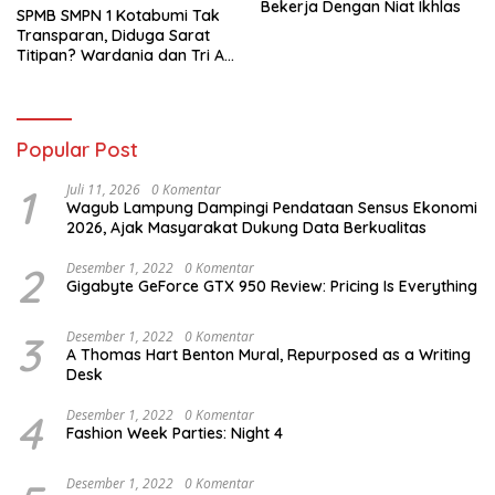
Bekerja Dengan Niat Ikhlas
SPMB SMPN 1 Kotabumi Tak
Transparan, Diduga Sarat
Titipan? Wardania dan Tri Aji
Susanto Harus Bertanggung
Jawab
Popular Post
1
Juli 11, 2026
0 Komentar
Wagub Lampung Dampingi Pendataan Sensus Ekonomi
2026, Ajak Masyarakat Dukung Data Berkualitas
2
Desember 1, 2022
0 Komentar
Gigabyte GeForce GTX 950 Review: Pricing Is Everything
3
Desember 1, 2022
0 Komentar
A Thomas Hart Benton Mural, Repurposed as a Writing
Desk
4
Desember 1, 2022
0 Komentar
Fashion Week Parties: Night 4
Desember 1, 2022
0 Komentar