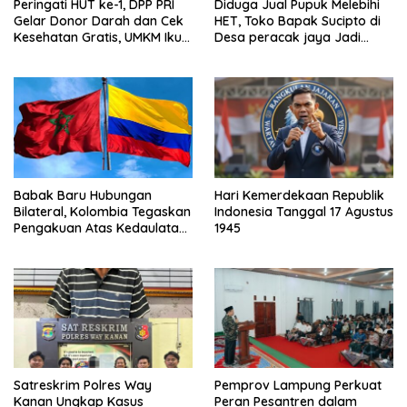
Peringati HUT ke-1, DPP PRI
Diduga Jual Pupuk Melebihi
Gelar Donor Darah dan Cek
HET, Toko Bapak Sucipto di
Kesehatan Gratis, UMKM Ikut
Desa peracak jaya Jadi
Meriahkan Perayaan
Sorotan
Babak Baru Hubungan
Hari Kemerdekaan Republik
Bilateral, Kolombia Tegaskan
Indonesia Tanggal 17 Agustus
Pengakuan Atas Kedaulatan
1945
Maroko di Wilayah Sahara
Satreskrim Polres Way
Pemprov Lampung Perkuat
Kanan Ungkap Kasus
Peran Pesantren dalam