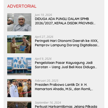
ADVERTORIAL
Juni 19, 2026
DIDUGA ADA PUNGLI DALAM SPMB
2026/2027, KEPALA DISDIK PROVINSI
LAMPUNG: PANITIA CURANG AKAN
DITINDAK TEGAS
April 27, 2026
Peringati Hari Otonomi Daerah ke-XXX,
Pemprov Lampung Dorong Digitalisasi
dan Kemandirian Fiskal
April 9, 2026
Pengelolaan Pasar Kayuagung Jadi
Sorotan – Uang Jual Beli Kios Diduga
Masuk Kantong Pribadi Oknum Dishub
dan Perdagangan
Februari 20, 2025
Presiden Prabowo Lantik Dr. Ir. H.
Hamartoni Ahadis, M.Si., dan Romli,
S.Kom., M.M. Sebagai Bupati Dan Wakil
Bupati Lampung Utara Terpilih Periode
2025-2030 Di Istana Negara
September 16, 2024
Perkuat Harkamtibmas Jelang Pilkada