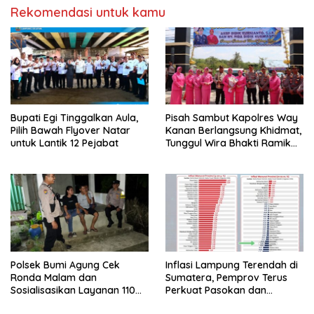
Rekomendasi untuk kamu
Bupati Egi Tinggalkan Aula,
Pisah Sambut Kapolres Way
Pilih Bawah Flyover Natar
Kanan Berlangsung Khidmat,
untuk Lantik 12 Pejabat
Tunggul Wira Bhakti Ramik
Ragom Resmi Beralih
Polsek Bumi Agung Cek
Inflasi Lampung Terendah di
Ronda Malam dan
Sumatera, Pemprov Terus
Sosialisasikan Layanan 110
Perkuat Pasokan dan
melalui Sabuk Kamtibmas
Distribusi Pangan