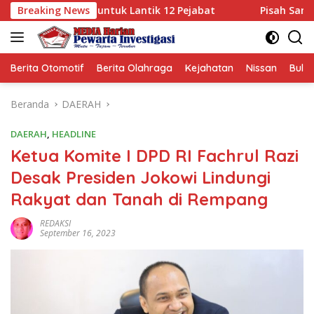
Langsung
Natar untuk Lantik 12 Pejabat
Breaking News
Pisah Sambut Kapolres W
ke
konten
Berita Otomotif
Berita Olahraga
Kejahatan
Nissan
Bulut
Beranda
DAERAH
DAERAH
,
HEADLINE
Ketua Komite I DPD RI Fachrul Razi
Desak Presiden Jokowi Lindungi
Rakyat dan Tanah di Rempang
REDAKSI
September 16, 2023