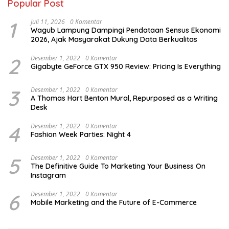
Popular Post
1
Juli 11, 2026
0 Komentar
Wagub Lampung Dampingi Pendataan Sensus Ekonomi
2026, Ajak Masyarakat Dukung Data Berkualitas
2
Desember 1, 2022
0 Komentar
Gigabyte GeForce GTX 950 Review: Pricing Is Everything
3
Desember 1, 2022
0 Komentar
A Thomas Hart Benton Mural, Repurposed as a Writing
Desk
4
Desember 1, 2022
0 Komentar
Fashion Week Parties: Night 4
5
Desember 1, 2022
0 Komentar
The Definitive Guide To Marketing Your Business On
Instagram
6
Desember 1, 2022
0 Komentar
Mobile Marketing and the Future of E-Commerce