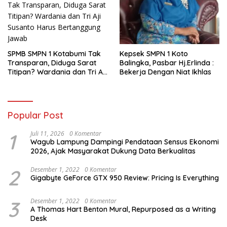
SPMB SMPN 1 Kotabumi Tak
Kepsek SMPN 1 Koto
Transparan, Diduga Sarat
Balingka, Pasbar Hj.Erlinda :
Titipan? Wardania dan Tri Aji
Bekerja Dengan Niat Ikhlas
Susanto Harus Bertanggung
Jawab
Popular Post
1
Juli 11, 2026
0 Komentar
Wagub Lampung Dampingi Pendataan Sensus Ekonomi
2026, Ajak Masyarakat Dukung Data Berkualitas
2
Desember 1, 2022
0 Komentar
Gigabyte GeForce GTX 950 Review: Pricing Is Everything
3
Desember 1, 2022
0 Komentar
A Thomas Hart Benton Mural, Repurposed as a Writing
Desk