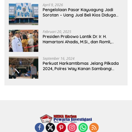
April 9, 2026
Pengelolaan Pasar Kayuagung Jadi
Sorotan – Uang Jual Beli Kios Diduga
Masuk Kantong Pribadi Oknum Dishub
dan Perdagangan
Februari 20, 2025
Presiden Prabowo Lantik Dr. Ir. H.
Hamartoni Ahadis, M.Si., dan Romli,
S.Kom., M.M. Sebagai Bupati Dan Wakil
Bupati Lampung Utara Terpilih Periode
2025-2030 Di Istana Negara
September 16, 2024
Perkuat Harkamtibmas Jelang Pilkada
2024, Polres Way Kanan Sambangi
Warga di Pos Kamling Tanjung Mas