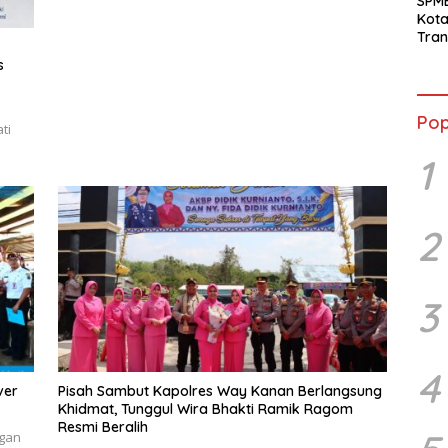
SPM
Kot
Tran
Sara
s
Ward
Susa
Ber
Pop
ti
1
2
3
4
ver
Pisah Sambut Kapolres Way Kanan Berlangsung
Khidmat, Tunggul Wira Bhakti Ramik Ragom
Resmi Beralih
ngan