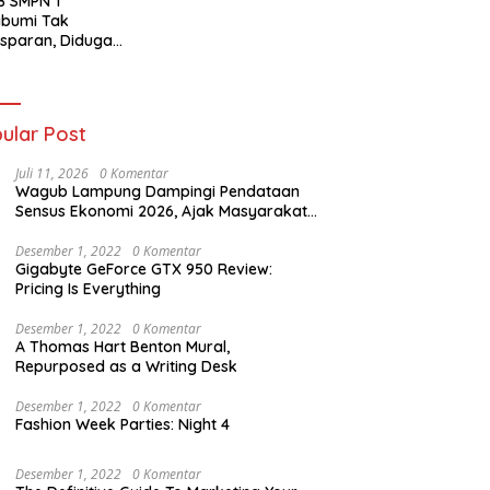
B SMPN 1
abumi Tak
sparan, Diduga
t Titipan?
ania dan Tri Aji
nto Harus
tanggung Jawab
ular Post
Juli 11, 2026
0 Komentar
Wagub Lampung Dampingi Pendataan
Sensus Ekonomi 2026, Ajak Masyarakat
Dukung Data Berkualitas
Desember 1, 2022
0 Komentar
Gigabyte GeForce GTX 950 Review:
Pricing Is Everything
Desember 1, 2022
0 Komentar
A Thomas Hart Benton Mural,
Repurposed as a Writing Desk
Desember 1, 2022
0 Komentar
Fashion Week Parties: Night 4
Desember 1, 2022
0 Komentar