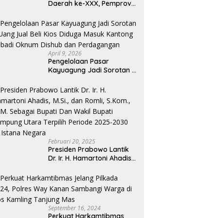
Daerah ke-XXX, Pemprov
Lampung Dorong
Digitalisasi dan
Kemandirian Fiskal
April 9, 2026
Pengelolaan Pasar
Kayuagung Jadi Sorotan –
Uang Jual Beli Kios Diduga
Masuk Kantong Pribadi
Oknum Dishub dan
Perdagangan
Februari 20, 2025
Presiden Prabowo Lantik
Dr. Ir. H. Hamartoni Ahadis,
M.Si., dan Romli, S.Kom.,
M.M. Sebagai Bupati Dan
Wakil Bupati Lampung
Utara Terpilih Periode
2025-2030 Di Istana
September 16, 2024
Negara
Perkuat Harkamtibmas