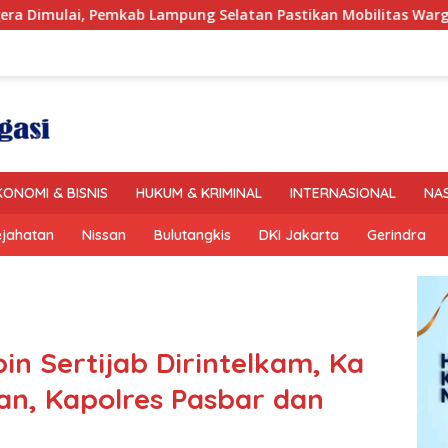
emkab Lampung Selatan Pastikan Mobilitas Warga Lebih Aman 
KONOMI & BISNIS
HUKUM & KRIMINAL
INTERNASIONAL
NA
ejahatan
Nissan
Bulutangkis
DKI Jakarta
Gerindra
n Sertijab Dirintelkam, Ka
an, Kapolres Pasbar dan