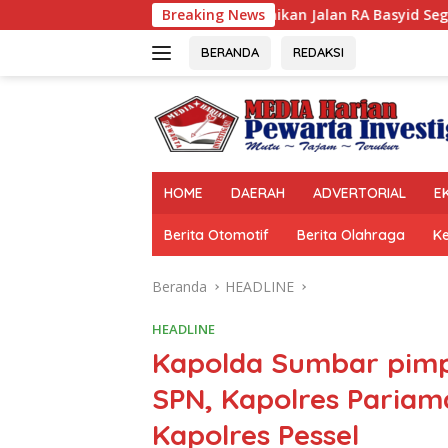
Langsung
Perbaikan Jalan RA Basyid Segera Dimulai, P
Breaking News
ke
konten
BERANDA
REDAKSI
HOME
DAERAH
ADVERTORIAL
E
Berita Otomotif
Berita Olahraga
K
Beranda
HEADLINE
HEADLINE
Kapolda Sumbar pimpi
SPN, Kapolres Pariam
Kapolres Pessel