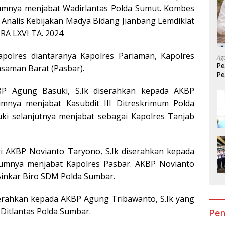
umnya menjabat Wadirlantas Polda Sumut. Kombes
 Analis Kebijakan Madya Bidang Jianbang Lemdiklat
RA LXVI TA. 2024.
polres diantaranya Kapolres Pariaman, Kapolres
Ag
Pe
Pasaman Barat (Pasbar).
Pe
Mo
BP Agung Basuki, S.Ik diserahkan kepada AKBP
umnya menjabat Kasubdit III Ditreskrimum Polda
i selanjutnya menjabat sebagai Kapolres Tanjab
ri AKBP Novianto Taryono, S.Ik diserahkan kepada
lumnya menjabat Kapolres Pasbar. AKBP Novianto
inkar Biro SDM Polda Sumbar.
erahkan kepada AKBP Agung Tribawanto, S.Ik yang
Ditlantas Polda Sumbar.
Pen