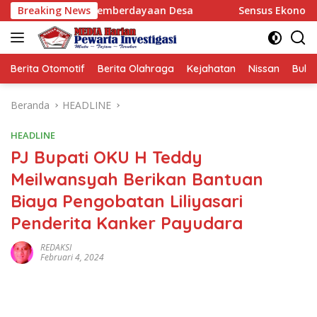
Langsung
nomi dan Pemberdayaan Desa
Breaking News
Sensus Ekonomi 2026, Pe
ke
konten
Berita Otomotif
Berita Olahraga
Kejahatan
Nissan
Bulut
Beranda
HEADLINE
HEADLINE
PJ Bupati OKU H Teddy
Meilwansyah Berikan Bantuan
Biaya Pengobatan Liliyasari
Penderita Kanker Payudara
REDAKSI
Februari 4, 2024