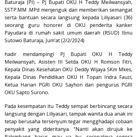
Baturaja (PI) – PJ Bupati OKU H Teddy Meilwansyah,
SSTP.MM .MPd menjenguk dan memberikan semangat
serta bantuan secara langsung kepada Liliyasari (36)
seorang guru honorer di OKU penderita kanker
Payudara di rumah sakit umum daerah (RSUD) Ibnu
Sutowo Baturaja, Jum’at (2/2/2024)
hadir mendampingi PJ Bupati OKU H Teddy
Meilwansyah, Asisten III Setda OKU H Romson Fitri,
Kepala Dinas Kesehatan OKU Deddy Wijaya SKm Mkes,
Kepala Dinas Pendidikan OKU H Topan Indra Fauzi,
Ketua Harian PGRI OKU Sayhon dan pengurus PGRI
OKU Sapto Surono.
Pada kesempatan itu Teddy sempat berbincang secara
langsung dengan Liliyasari, tampak wanita dua anak ini
tetap berusaha tersenyum tegar mengghadapi cobaan
penyakit yang dideritanya. “Nanti akan dirujuk ke
Palembang harus mau ya bu, secepatnya segera