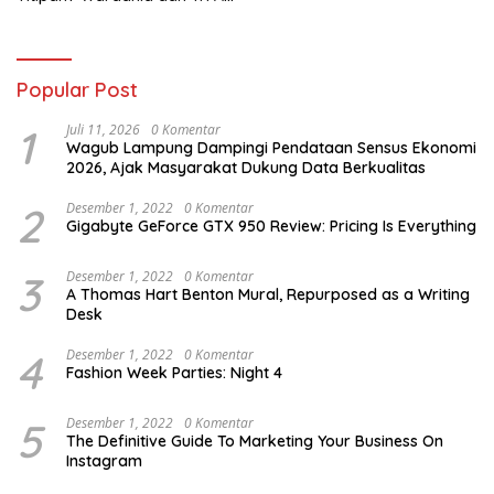
Susanto Harus Bertanggung
Jawab
Popular Post
1
Juli 11, 2026
0 Komentar
Wagub Lampung Dampingi Pendataan Sensus Ekonomi
2026, Ajak Masyarakat Dukung Data Berkualitas
2
Desember 1, 2022
0 Komentar
Gigabyte GeForce GTX 950 Review: Pricing Is Everything
3
Desember 1, 2022
0 Komentar
A Thomas Hart Benton Mural, Repurposed as a Writing
Desk
4
Desember 1, 2022
0 Komentar
Fashion Week Parties: Night 4
5
Desember 1, 2022
0 Komentar
The Definitive Guide To Marketing Your Business On
Instagram