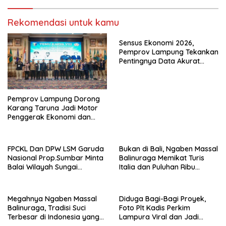
Rekomendasi untuk kamu
Sensus Ekonomi 2026,
Pemprov Lampung Tekankan
Pentingnya Data Akurat
untuk Kebijakan Tepat
Sasaran
Pemprov Lampung Dorong
Karang Taruna Jadi Motor
Penggerak Ekonomi dan
Pemberdayaan Desa
FPCKL Dan DPW LSM Garuda
Bukan di Bali, Ngaben Massal
Nasional Prop.Sumbar Minta
Balinuraga Memikat Turis
Balai Wilayah Sungai
Italia dan Puluhan Ribu
Sumatera V Padang Perbaiki
Pengunjung
Megahnya Ngaben Massal
Diduga Bagi-Bagi Proyek,
Balinuraga, Tradisi Suci
Foto Plt Kadis Perkim
Terbesar di Indonesia yang
Lampura Viral dan Jadi
Menghidupkan Desa dan
Sasaran Perundungan