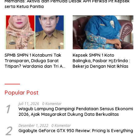
Memanas: Aktivis dan Pemuda Desak APH Periksa Plt Kepsek
serta Ketua Panitia
SPMB SMPN 1 Kotabumi Tak
Kepsek SMPN 1 Koto
Transparan, Diduga Sarat
Balingka, Pasbar Hj.Erlinda :
Titipan? Wardania dan Tri Aji
Bekerja Dengan Niat Ikhlas
Susanto Harus Bertanggung
Jawab
Popular Post
1
Juli 11, 2026
0 Komentar
Wagub Lampung Dampingi Pendataan Sensus Ekonomi
2026, Ajak Masyarakat Dukung Data Berkualitas
2
Desember 1, 2022
0 Komentar
Gigabyte GeForce GTX 950 Review: Pricing Is Everything