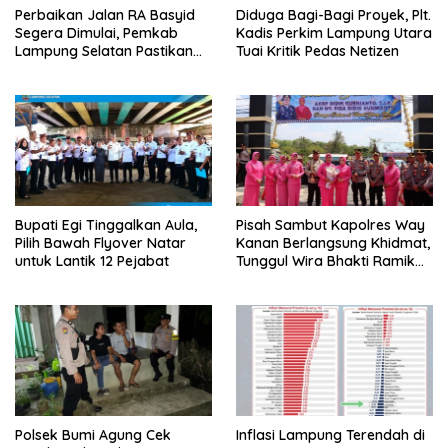
Perbaikan Jalan RA Basyid
Diduga Bagi-Bagi Proyek, Plt.
Segera Dimulai, Pemkab
Kadis Perkim Lampung Utara
Lampung Selatan Pastikan
Tuai Kritik Pedas Netizen
Mobilitas Warga Lebih Aman
dan Nyaman
Bupati Egi Tinggalkan Aula,
Pisah Sambut Kapolres Way
Pilih Bawah Flyover Natar
Kanan Berlangsung Khidmat,
untuk Lantik 12 Pejabat
Tunggul Wira Bhakti Ramik
Ragom Resmi Beralih
Polsek Bumi Agung Cek
Inflasi Lampung Terendah di