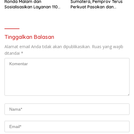
Ronda Malam dan
Sumatera, Pemprov Terus
Sosialisasikan Layanan 110
Perkuat Pasokan dan
melalui Sabuk Kamtibmas
Distribusi Pangan
Tinggalkan Balasan
Alamat email Anda tidak akan dipublikasikan.
Ruas yang wajib
ditandai
*