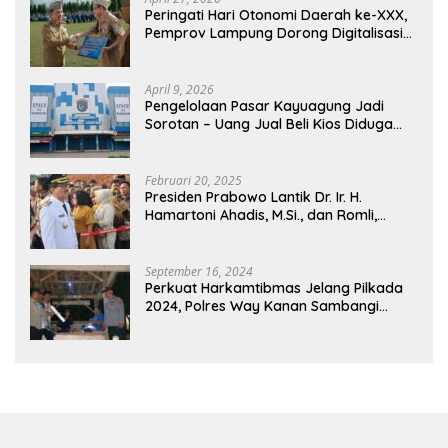
Peringati Hari Otonomi Daerah ke-XXX,
Pemprov Lampung Dorong Digitalisasi
dan Kemandirian Fiskal
April 9, 2026
Pengelolaan Pasar Kayuagung Jadi
Sorotan – Uang Jual Beli Kios Diduga
Masuk Kantong Pribadi Oknum Dishub
dan Perdagangan
Februari 20, 2025
Presiden Prabowo Lantik Dr. Ir. H.
Hamartoni Ahadis, M.Si., dan Romli,
S.Kom., M.M. Sebagai Bupati Dan Wakil
Bupati Lampung Utara Terpilih Periode
2025-2030 Di Istana Negara
September 16, 2024
Perkuat Harkamtibmas Jelang Pilkada
2024, Polres Way Kanan Sambangi
Warga di Pos Kamling Tanjung Mas