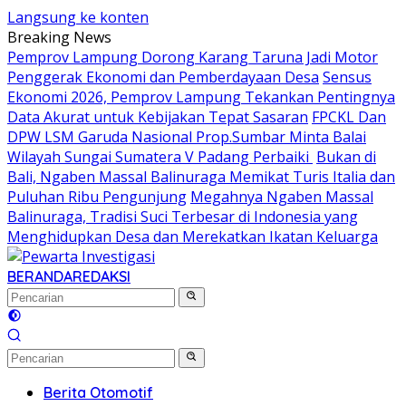
Langsung ke konten
Breaking News
Pemprov Lampung Dorong Karang Taruna Jadi Motor
Penggerak Ekonomi dan Pemberdayaan Desa
Sensus
Ekonomi 2026, Pemprov Lampung Tekankan Pentingnya
Data Akurat untuk Kebijakan Tepat Sasaran
FPCKL Dan
DPW LSM Garuda Nasional Prop.Sumbar Minta Balai
Wilayah Sungai Sumatera V Padang Perbaiki
Bukan di
Bali, Ngaben Massal Balinuraga Memikat Turis Italia dan
Puluhan Ribu Pengunjung
Megahnya Ngaben Massal
Balinuraga, Tradisi Suci Terbesar di Indonesia yang
Menghidupkan Desa dan Merekatkan Ikatan Keluarga
BERANDA
REDAKSI
Berita Otomotif