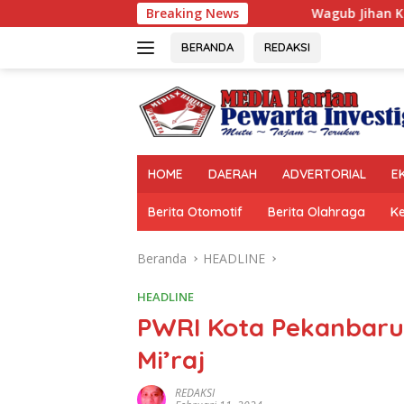
Langsung
Wagub Jihan Kukuhkan Pengurus Mabigus d
Breaking News
ke
konten
BERANDA
REDAKSI
HOME
DAERAH
ADVERTORIAL
E
Berita Otomotif
Berita Olahraga
K
Beranda
HEADLINE
HEADLINE
PWRI Kota Pekanbaru
Mi’raj
REDAKSI