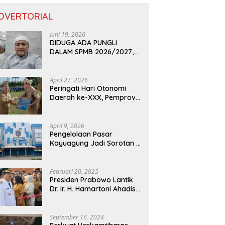
DVERTORIAL
Juni 19, 2026
DIDUGA ADA PUNGLI
DALAM SPMB 2026/2027,
KEPALA DISDIK PROVINSI
LAMPUNG: PANITIA CURANG
AKAN DITINDAK TEGAS
April 27, 2026
Peringati Hari Otonomi
Daerah ke-XXX, Pemprov
Lampung Dorong
Digitalisasi dan
Kemandirian Fiskal
April 9, 2026
Pengelolaan Pasar
Kayuagung Jadi Sorotan –
Uang Jual Beli Kios Diduga
Masuk Kantong Pribadi
Oknum Dishub dan
Februari 20, 2025
Perdagangan
Presiden Prabowo Lantik
Dr. Ir. H. Hamartoni Ahadis,
M.Si., dan Romli, S.Kom.,
M.M. Sebagai Bupati Dan
Wakil Bupati Lampung
September 16, 2024
Utara Terpilih Periode