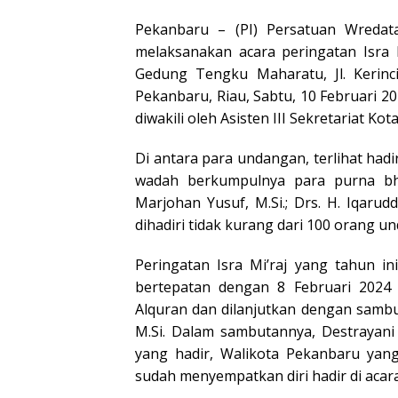
Pekanbaru – (PI) Persatuan Wredat
melaksanakan acara peringatan Isra
Gedung Tengku Maharatu, Jl. Kerinci
Pekanbaru, Riau, Sabtu, 10 Februari 20
diwakili oleh Asisten III Sekretariat K
Di antara para undangan, terlihat ha
wadah berkumpulnya para purna bha
Marjohan Yusuf, M.Si.; Drs. H. Iqarud
dihadiri tidak kurang dari 100 orang u
Peringatan Isra Mi’raj yang tahun in
bertepatan dengan 8 Februari 2024
Alquran dan dilanjutkan dengan sambu
M.Si. Dalam sambutannya, Destrayan
yang hadir, Walikota Pekanbaru yang
sudah menyempatkan diri hadir di acara