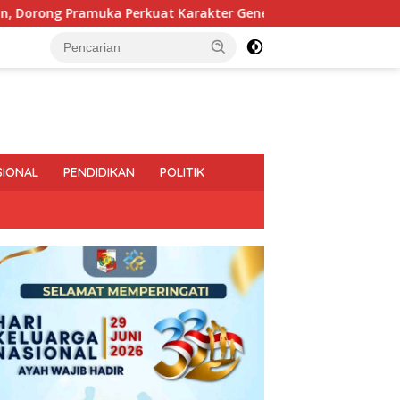
Karakter Generasi Muda
Pemprov Lampung Intensifkan
SIONAL
PENDIDIKAN
POLITIK