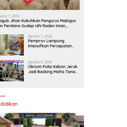
ustus 7, 2026
gub Jihan Kukuhkan Pengurus Mabigus
n Pembina Gudep UIN Raden Intan,
rong Pramuka Perkuat Karakter
nerasi Muda
Agustus 7, 2026
Pemprov Lampung
Intensifkan Percepatan
Penanggulangan
Tuberkulosis di
Tanggamus
Agustus 6, 2026
Oknum Polisi Kebon Jeruk
Jadi Backing Mafia Tanah
Merampas Hak Keluarga
Ambar Witjaksono
Sutarman
didikan