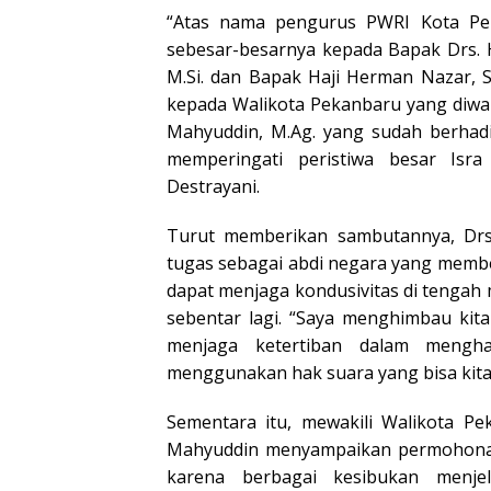
“Atas nama pengurus PWRI Kota Pe
sebesar-besarnya kepada Bapak Drs. HR
M.Si. dan Bapak Haji Herman Nazar, 
kepada Walikota Pekanbaru yang diwaki
Mahyuddin, M.Ag. yang sudah berhadi
memperingati peristiwa besar Isr
Destrayani.
Turut memberikan sambutannya, Drs.
tugas sebagai abdi negara yang memb
dapat menjaga kondusivitas di tenga
sebentar lagi. “Saya menghimbau kita
menjaga ketertiban dalam mengha
menggunakan hak suara yang bisa kit
Sementara itu, mewakili Walikota P
Mahyuddin menyampaikan permohonan 
karena berbagai kesibukan menje