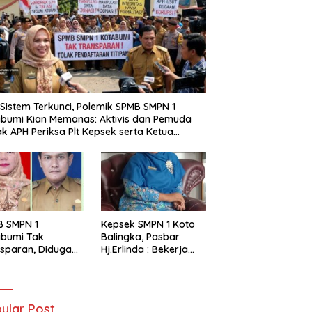
i Sistem Terkunci, Polemik SPMB SMPN 1
bumi Kian Memanas: Aktivis dan Pemuda
k APH Periksa Plt Kepsek serta Ketua
tia
B SMPN 1
Kepsek SMPN 1 Koto
abumi Tak
Balingka, Pasbar
sparan, Diduga
Hj.Erlinda : Bekerja
t Titipan?
Dengan Niat Ikhlas
ania dan Tri Aji
nto Harus
tanggung Jawab
ular Post