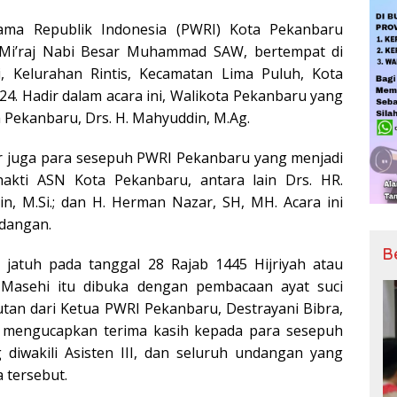
ama Republik Indonesia (PWRI) Kota Pekanbaru
 Mi’raj Nabi Besar Muhammad SAW, bertempat di
, Kelurahan Rintis, Kecamatan Lima Puluh, Kota
24. Hadir dalam acara ini, Walikota Pekanbaru yang
ota Pekanbaru, Drs. H. Mahyuddin, M.Ag.
dir juga para sesepuh PWRI Pekanbaru yang menjadi
kti ASN Kota Pekanbaru, antara lain Drs. HR.
din, M.Si.; dan H. Herman Nazar, SH, MH. Acara ini
ndangan.
B
i jatuh pada tanggal 28 Rajab 1445 Hijriyah atau
 Masehi itu dibuka dengan pembacaan ayat suci
tan dari Ketua PWRI Pekanbaru, Destrayani Bibra,
i mengucapkan terima kasih kepada para sesepuh
 diwakili Asisten III, dan seluruh undangan yang
 tersebut.