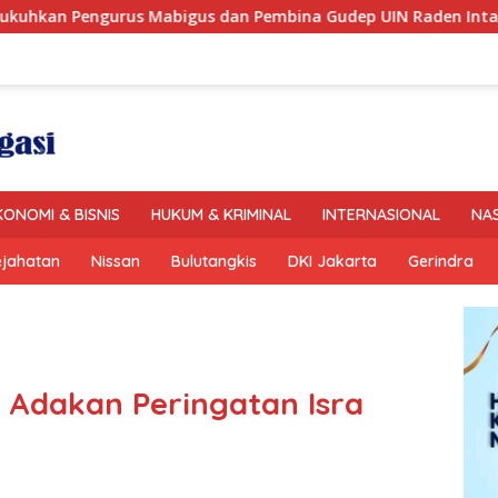
an Pembina Gudep UIN Raden Intan, Dorong Pramuka Perkuat 
KONOMI & BISNIS
HUKUM & KRIMINAL
INTERNASIONAL
NA
ejahatan
Nissan
Bulutangkis
DKI Jakarta
Gerindra
 Adakan Peringatan Isra