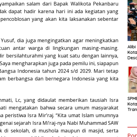
yampaikan salam dari Bapak Walikota Pekanbaru
ak dapat hadir karena hari ini ada kegiatan yang
n pencoblosan yang akan kita laksanakan sebentar
 Yusuf, dia juga mengingatkan agar meningkatkan
Alib
tuan antar warga di lingkungan masing-masing.
Kota
ir bersilahturahmi yang kuat satu dengan lainnya,
Desa
 Saya mengharapkan juga pada pemilu ini, siapapun
Pani
 Bangsa Indonesia tahun 2024 s/d 2029. Mari tetap
lam berbangsa dan bernegara Indonesia yang kita
SPM
ahmati, Lc, yang didaulat memberikan tausiah Isra
Kot
hmati mengatakan bahwa secara umum masyarakat
Tran
peristiwa Isra Mir’raj. “Kita umat Islam umumnya
Sara
Ward
enai sejarah Isra Mi’raj-nya Nabi Muhammad SAW
Susa
ik di sekolah, di mushola maupun di masjid, serta
Ber
Pop