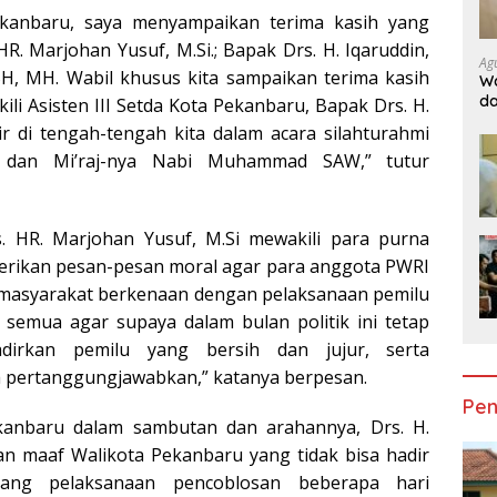
kanbaru, saya menyampaikan terima kasih yang
. Marjohan Yusuf, M.Si.; Bapak Drs. H. Iqaruddin,
Ag
SH, MH. Wabil khusus kita sampaikan terima kasih
Wa
da
li Asisten III Setda Kota Pekanbaru, Bapak Drs. H.
Do
r di tengah-tengah kita dalam acara silahturahmi
Ge
a dan Mi’raj-nya Nabi Muhammad SAW,” tutur
 HR. Marjohan Yusuf, M.Si mewakili para purna
erikan pesan-pesan moral agar para anggota PWRI
h masyarakat berkenaan dengan pelaksanaan pemilu
 semua agar supaya dalam bulan politik ini tetap
dirkan pemilu yang bersih dan jujur, serta
a pertanggungjawabkan,” katanya berpesan.
Pen
ekanbaru dalam sambutan dan arahannya, Drs. H.
maaf Walikota Pekanbaru yang tidak bisa hadir
lang pelaksanaan pencoblosan beberapa hari