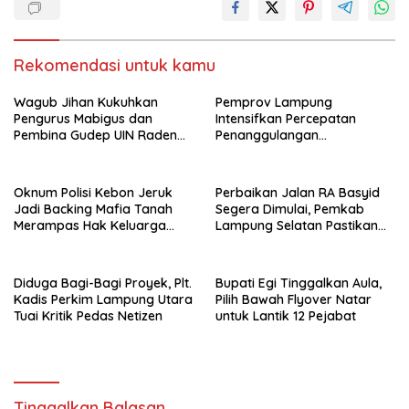
Rekomendasi untuk kamu
Wagub Jihan Kukuhkan
Pemprov Lampung
Pengurus Mabigus dan
Intensifkan Percepatan
Pembina Gudep UIN Raden
Penanggulangan
Intan, Dorong Pramuka
Tuberkulosis di Tanggamus
Perkuat Karakter Generasi
Muda
Oknum Polisi Kebon Jeruk
Perbaikan Jalan RA Basyid
Jadi Backing Mafia Tanah
Segera Dimulai, Pemkab
Merampas Hak Keluarga
Lampung Selatan Pastikan
Ambar Witjaksono Sutarman
Mobilitas Warga Lebih Aman
dan Nyaman
Diduga Bagi-Bagi Proyek, Plt.
Bupati Egi Tinggalkan Aula,
Kadis Perkim Lampung Utara
Pilih Bawah Flyover Natar
Tuai Kritik Pedas Netizen
untuk Lantik 12 Pejabat
Tinggalkan Balasan