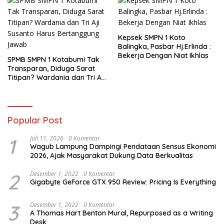
Kepsek SMPN 1 Koto
Balingka, Pasbar Hj.Erlinda :
Bekerja Dengan Niat Ikhlas
SPMB SMPN 1 Kotabumi Tak
Transparan, Diduga Sarat
Titipan? Wardania dan Tri Aji
Susanto Harus Bertanggung
Jawab
Popular Post
1
Juli 11, 2026
0 Komentar
Wagub Lampung Dampingi Pendataan Sensus Ekonomi
2026, Ajak Masyarakat Dukung Data Berkualitas
2
Desember 1, 2022
0 Komentar
Gigabyte GeForce GTX 950 Review: Pricing Is Everything
3
Desember 1, 2022
0 Komentar
A Thomas Hart Benton Mural, Repurposed as a Writing
Desk