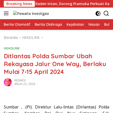
Langsung
a Gudep UIN Raden Intan, Dorong Pramuka Perkuat Karakter 
Breaking News
ke
konten
Berita Otomotif
Berita Olahraga
Kejahatan
Nissan
Bulut
Beranda
HEADLINE
HEADLINE
Ditlantas Polda Sumbar Ubah
Rekayasa Jalur One Way, Berlaku
Mulai 7-15 April 2024
REDAKSI
Maret 23, 2024
Sumbar , .(PI). Direktur Lalu-lintas (Dirlantas) Polda