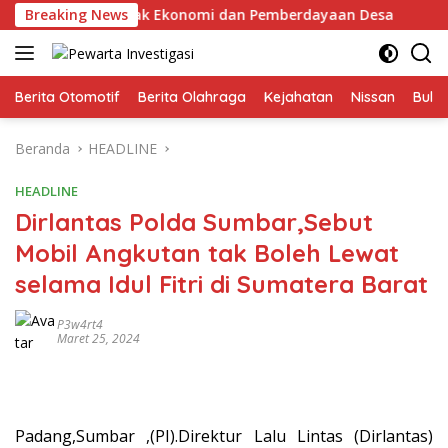
Langsung
otor Penggerak Ekonomi dan Pemberdayaan Desa
Breaking News
Sens
ke
konten
Berita Otomotif
Berita Olahraga
Kejahatan
Nissan
Bulut
Beranda
HEADLINE
HEADLINE
Dirlantas Polda Sumbar,Sebut
Mobil Angkutan tak Boleh Lewat
selama Idul Fitri di Sumatera Barat
P3w4rt4
Maret 25, 2024
Padang,Sumbar ,(PI).Direktur Lalu Lintas (Dirlantas)