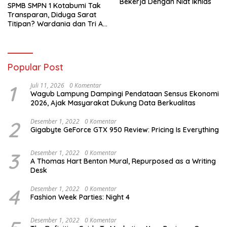
Bekerja Dengan Niat Ikhlas
SPMB SMPN 1 Kotabumi Tak
Transparan, Diduga Sarat
Titipan? Wardania dan Tri Aji
Susanto Harus Bertanggung
Jawab
Popular Post
1
Juli 11, 2026
0 Komentar
Wagub Lampung Dampingi Pendataan Sensus Ekonomi
2026, Ajak Masyarakat Dukung Data Berkualitas
2
Desember 1, 2022
0 Komentar
Gigabyte GeForce GTX 950 Review: Pricing Is Everything
3
Desember 1, 2022
0 Komentar
A Thomas Hart Benton Mural, Repurposed as a Writing
Desk
4
Desember 1, 2022
0 Komentar
Fashion Week Parties: Night 4
Desember 1, 2022
0 Komentar