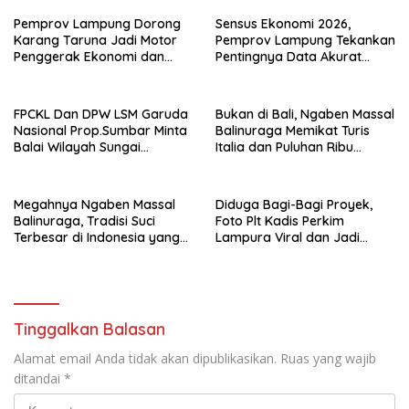
Pemprov Lampung Dorong
Sensus Ekonomi 2026,
Karang Taruna Jadi Motor
Pemprov Lampung Tekankan
Penggerak Ekonomi dan
Pentingnya Data Akurat
Pemberdayaan Desa
untuk Kebijakan Tepat
Sasaran
FPCKL Dan DPW LSM Garuda
Bukan di Bali, Ngaben Massal
Nasional Prop.Sumbar Minta
Balinuraga Memikat Turis
Balai Wilayah Sungai
Italia dan Puluhan Ribu
Sumatera V Padang Perbaiki
Pengunjung
Megahnya Ngaben Massal
Diduga Bagi-Bagi Proyek,
Balinuraga, Tradisi Suci
Foto Plt Kadis Perkim
Terbesar di Indonesia yang
Lampura Viral dan Jadi
Menghidupkan Desa dan
Sasaran Perundungan
Merekatkan Ikatan Keluarga
Netizen
Tinggalkan Balasan
Alamat email Anda tidak akan dipublikasikan.
Ruas yang wajib
ditandai
*