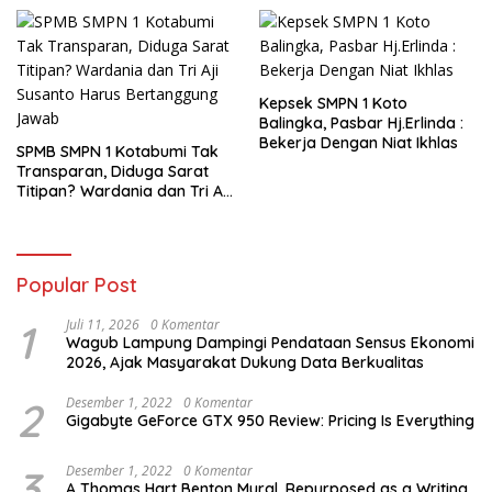
Kepsek SMPN 1 Koto
Balingka, Pasbar Hj.Erlinda :
Bekerja Dengan Niat Ikhlas
SPMB SMPN 1 Kotabumi Tak
Transparan, Diduga Sarat
Titipan? Wardania dan Tri Aji
Susanto Harus Bertanggung
Jawab
Popular Post
1
Juli 11, 2026
0 Komentar
Wagub Lampung Dampingi Pendataan Sensus Ekonomi
2026, Ajak Masyarakat Dukung Data Berkualitas
2
Desember 1, 2022
0 Komentar
Gigabyte GeForce GTX 950 Review: Pricing Is Everything
3
Desember 1, 2022
0 Komentar
A Thomas Hart Benton Mural, Repurposed as a Writing