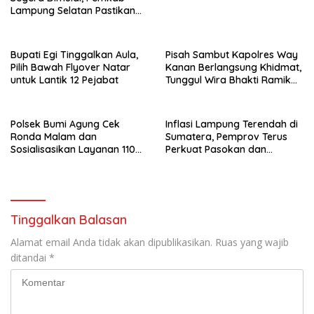
Lampung Selatan Pastikan
Mobilitas Warga Lebih Aman
dan Nyaman
Bupati Egi Tinggalkan Aula,
Pisah Sambut Kapolres Way
Pilih Bawah Flyover Natar
Kanan Berlangsung Khidmat,
untuk Lantik 12 Pejabat
Tunggul Wira Bhakti Ramik
Ragom Resmi Beralih
Polsek Bumi Agung Cek
Inflasi Lampung Terendah di
Ronda Malam dan
Sumatera, Pemprov Terus
Sosialisasikan Layanan 110
Perkuat Pasokan dan
melalui Sabuk Kamtibmas
Distribusi Pangan
Tinggalkan Balasan
Alamat email Anda tidak akan dipublikasikan.
Ruas yang wajib
ditandai
*