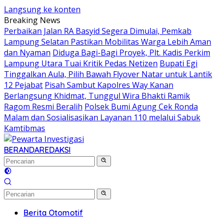
Langsung ke konten
Breaking News
Perbaikan Jalan RA Basyid Segera Dimulai, Pemkab
Lampung Selatan Pastikan Mobilitas Warga Lebih Aman
dan Nyaman
Diduga Bagi-Bagi Proyek, Plt. Kadis Perkim
Lampung Utara Tuai Kritik Pedas Netizen
Bupati Egi
Tinggalkan Aula, Pilih Bawah Flyover Natar untuk Lantik
12 Pejabat
Pisah Sambut Kapolres Way Kanan
Berlangsung Khidmat, Tunggul Wira Bhakti Ramik
Ragom Resmi Beralih
Polsek Bumi Agung Cek Ronda
Malam dan Sosialisasikan Layanan 110 melalui Sabuk
Kamtibmas
BERANDA
REDAKSI
Berita Otomotif