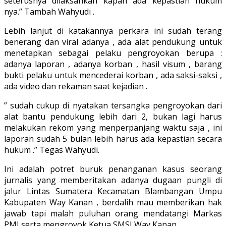
seterusnya dilaksankan kapan ada kepastian hukum
nya.” Tambah Wahyudi .
Lebih lanjut di katakannya perkara ini sudah terang
benerang dan viral adanya , ada alat pendukung untuk
menetapkan sebagai pelaku pengroyokan berupa :
adanya laporan , adanya korban , hasil visum , barang
bukti pelaku untuk mencederai korban , ada saksi-saksi ,
ada video dan rekaman saat kejadian .
” sudah cukup di nyatakan tersangka pengroyokan dari
alat bantu pendukung lebih dari 2, bukan lagi harus
melakukan rekom yang menperpanjang waktu saja , ini
laporan sudah 5 bulan lebih harus ada kepastian secara
hukum .” Tegas Wahyudi.
Ini adalah potret buruk penanganan kasus seorang
jurnalis yang memberitakan adanya dugaan pungli di
jalur Lintas Sumatera Kecamatan Blambangan Umpu
Kabupaten Way Kanan , berdalih mau memberikan hak
jawab tapi malah puluhan orang mendatangi Markas
PMI serta mengroyok Ketua SMSI Way Kanan.