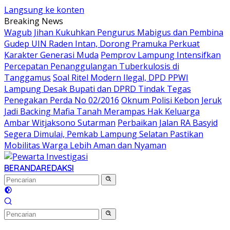
Langsung ke konten
Breaking News
Wagub Jihan Kukuhkan Pengurus Mabigus dan Pembina
Gudep UIN Raden Intan, Dorong Pramuka Perkuat
Karakter Generasi Muda
Pemprov Lampung Intensifkan
Percepatan Penanggulangan Tuberkulosis di
Tanggamus
Soal Ritel Modern Ilegal, DPD PPWI
Lampung Desak Bupati dan DPRD Tindak Tegas
Penegakan Perda No 02/2016
Oknum Polisi Kebon Jeruk
Jadi Backing Mafia Tanah Merampas Hak Keluarga
Ambar Witjaksono Sutarman
Perbaikan Jalan RA Basyid
Segera Dimulai, Pemkab Lampung Selatan Pastikan
Mobilitas Warga Lebih Aman dan Nyaman
BERANDA
REDAKSI